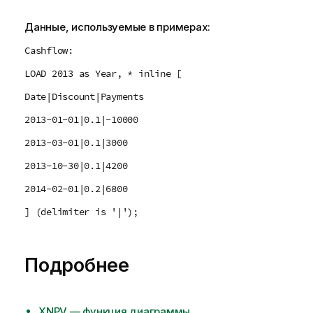
Данные, используемые в примерах:
Cashflow:
LOAD 2013 as Year, * inline [
Date|Discount|Payments
2013-01-01|0.1|-10000
2013-03-01|0.1|3000
2013-10-30|0.1|4200
2014-02-01|0.2|6800
] (delimiter is '|');
Подробнее
XNPV — функция диаграммы