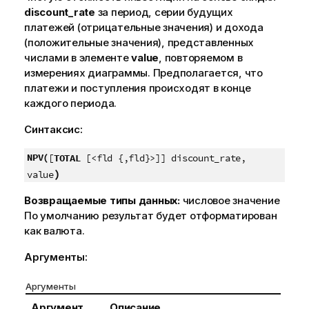
discount_rate
за период, серии будущих
платежей (отрицательные значения) и дохода
(положительные значения), представленных
числами в элементе
value
, повторяемом в
измерениях диаграммы. Предполагается, что
платежи и поступления происходят в конце
каждого периода.
Синтаксис:
NPV(
[
TOTAL
[<fld {,fld}>]] discount_rate,
)
value
Возвращаемые типы данных:
числовое значение
По умолчанию результат будет отформатирован
как валюта.
Аргументы:
Аргументы
Аргумент
Описание