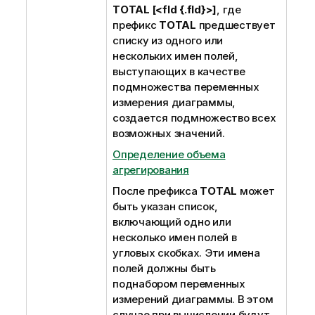
TOTAL [<fld {.fld}>]
, где
префикс
TOTAL
предшествует
списку из одного или
нескольких имен полей,
выступающих в качестве
подмножества переменных
измерения диаграммы,
создается подмножество всех
возможных значений.
Определение объема
агрегирования
После префикса
TOTAL
может
быть указан список,
включающий одно или
несколько имен полей в
угловых скобках. Эти имена
полей должны быть
поднабором переменных
измерений диаграммы. В этом
случае при вычислении будут