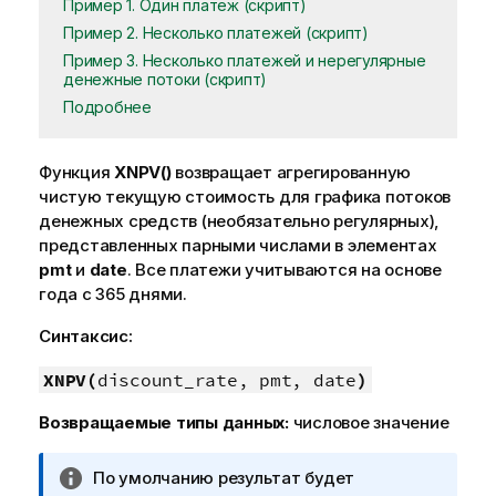
Пример 1. Один платеж (скрипт)
Пример 2. Несколько платежей (скрипт)
Пример 3. Несколько платежей и нерегулярные
денежные потоки (скрипт)
Подробнее
Функция
XNPV()
возвращает агрегированную
чистую текущую стоимость для графика потоков
денежных средств (необязательно регулярных),
представленных парными числами в элементах
pmt
и
date
. Все платежи учитываются на основе
года с 365 днями.
Синтаксис:
XNPV(
discount_rate, pmt, date
)
Возвращаемые типы данных:
числовое значение
П
По умолчанию результат будет