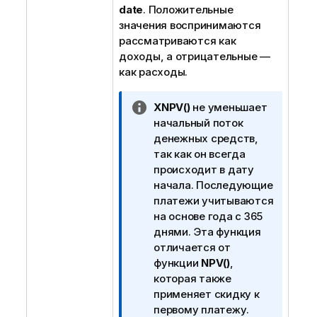
date
. Положительные
значения воспринимаются
рассматриваются как
доходы, а отрицательные —
как расходы.
П
XNPV()
не уменьшает
р
начальный поток
и
денежных средств,
м
так как он всегда
е
происходит в дату
ч
начала. Последующие
а
платежи учитываются
н
на основе года с 365
и
днями. Эта функция
е
отличается от
к
функции
NPV()
,
и
которая также
н
применяет скидку к
ф
первому платежу.