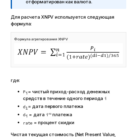
р
отформатирован как валюта.
и
м
Для расчета XNPV используется следующая
е
формула:
ч
а
Формула агрегирования XNPV
н
и
е
к
и
н
где:
ф
о
= чистый приход-расход денежных
P
i
р
средств в течение одного периода
i
м
= дата первого платежа
d
1
а
= дата
платежа
d
i
-го
ц
i
= процент скидки
и
rate
и
Чистая текущая стоимость (Net Present Value,