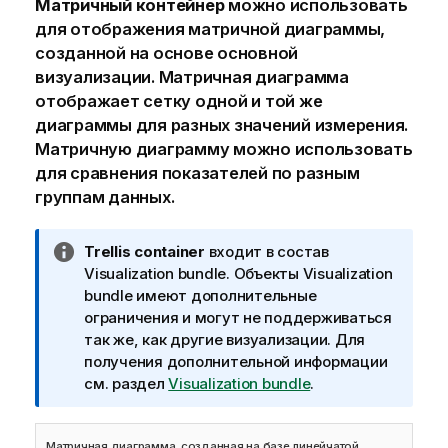
Матричный контейнер
можно использовать
для отображения матричной диаграммы,
созданной на основе
основной
визуализации
. Матричная диаграмма
отображает сетку одной и той же
диаграммы для разных значений
измерения
.
Матричную диаграмму можно использовать
для сравнения показателей по разным
группам данных.
П
Trellis container
входит в состав
р
Visualization bundle
. Объекты
Visualization
и
bundle
имеют дополнительные
м
ограничения и могут не поддерживаться
е
так же, как другие визуализации. Для
ч
получения дополнительной информации
а
см. раздел
Visualization bundle
.
н
и
Матричная диаграмма, созданная на базе линейчатой