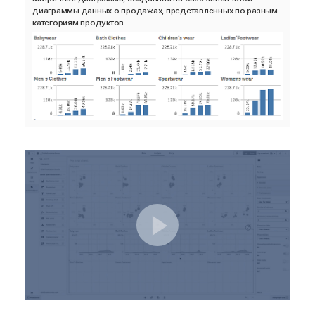
е
диаграммы данных о продажах, представленных по разным
к
категориям продуктов
и
н
ф
о
р
м
а
ц
и
и