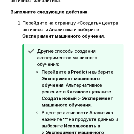
активности
Аналитика
.
Выполните следующие действия.
Перейдите на страницу «Создать» центра
активности
Аналитика
и выберите
Эксперимент машинного обучения
.
П
Другие способы создания
р
экспериментов машинного
и
обучения:
м
Перейдите в
Predict
и выберите
е
Эксперимент машинного
ч
обучения
. Альтернативное
а
решение: в
Каталоге
щелкните
н
Создать новый
>
Эксперимент
и
машинного обучения
.
е
В центре активности
Аналитика
к
нажмите
на продукте данных и
п
выберите
Использовать в
о
>
Эксперимент машинного