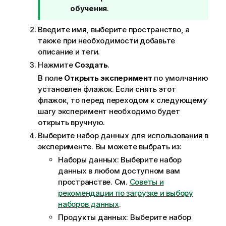
д
обучения
.
с
к
Введите имя, выберите пространство, а
а
также при необходимости добавьте
з
описание и теги.
к
Нажмите
Создать
.
е
В поле
Открыть эксперимент
по умолчанию
установлен флажок. Если снять этот
флажок, то перед переходом к следующему
шагу эксперимент необходимо будет
открыть вручную.
Выберите набор данных для использования в
эксперименте. Вы можете выбрать из:
Наборы данных: Выберите набор
данных в любом доступном вам
пространстве. См.
Советы и
рекомендации по загрузке и выбору
наборов данных
.
Продукты данных: Выберите набор