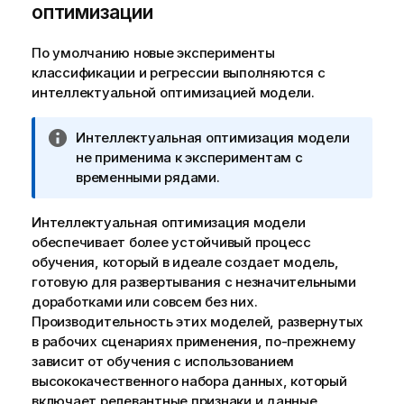
оптимизации
По умолчанию новые эксперименты
классификации и регрессии выполняются с
интеллектуальной оптимизацией модели.
П
Интеллектуальная оптимизация модели
р
не применима к
экспериментам с
и
временными рядами
.
м
е
Интеллектуальная оптимизация модели
ч
обеспечивает более устойчивый процесс
а
обучения, который в идеале создает модель,
н
готовую для развертывания с незначительными
и
доработками или совсем без них.
е
Производительность этих моделей, развернутых
к
в рабочих сценариях применения, по-прежнему
и
зависит от обучения с использованием
н
высококачественного набора данных, который
ф
включает релевантные признаки и данные.