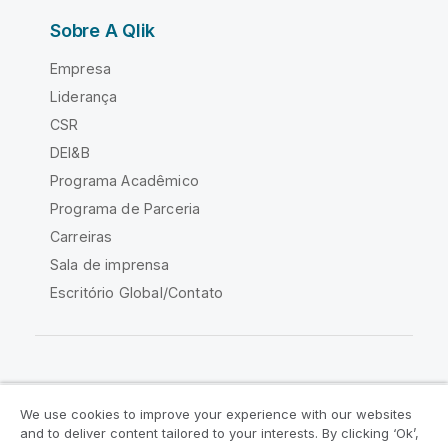
Sobre A Qlik
Empresa
Liderança
CSR
DEI&B
Programa Acadêmico
Programa de Parceria
Carreiras
Sala de imprensa
Escritório Global/Contato
Comunidade Qlik
We use cookies to improve your experience with our websites
and to deliver content tailored to your interests. By clicking ‘Ok’,
Acordos legais
Termos do produto