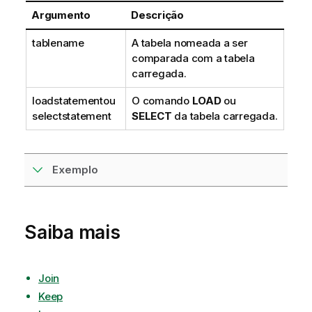
i
Argumento
Descrição
v
a
tablename
A tabela nomeada a ser
comparada com a tabela
carregada.
loadstatement
ou
O comando
LOAD
ou
selectstatement
SELECT
da tabela carregada.
Exemplo
Saiba mais
Join
Keep