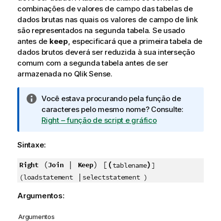
combinações de valores de campo das tabelas de
dados brutas nas quais os valores de campo de link
são representados na segunda tabela. Se usado
antes de
keep
, especificará que a primeira tabela de
dados brutos deverá ser reduzida à sua interseção
comum com a segunda tabela antes de ser
armazenada no
Qlik Sense
.
N
Você estava procurando pela função de
o
caracteres pelo mesmo nome? Consulte:
t
Right – função de script e gráfico
a
i
Sintaxe:
n
f
(
|
) [
(
)
Right
Join
Keep
tablename
]
o
|
(loadstatement
selectstatement )
r
Argumentos:
m
a
Argumentos
t