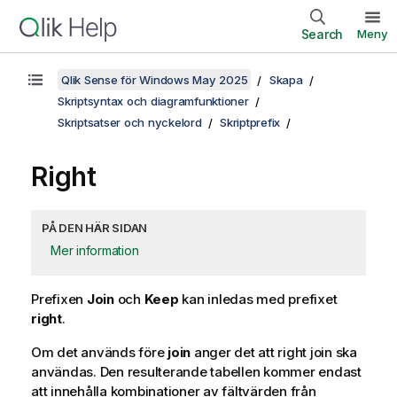
Search
Meny
Qlik Sense för Windows May 2025
Skapa
Skriptsyntax och diagramfunktioner
Skriptsatser och nyckelord
Skriptprefix
Right
PÅ DEN HÄR SIDAN
Mer information
Prefixen
Join
och
Keep
kan inledas med prefixet
right
.
Om det används före
join
anger det att right join ska
användas. Den resulterande tabellen kommer endast
att innehålla kombinationer av fältvärden från