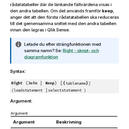
rådatatabeller där de länkande fältvärdena visas i
den andra tabellen. Om det används framför
keep
,
anger det att den första rådatatabellen ska reduceras
till det gemensamma snittet med den andra tabellen
innan den lagras i
Qlik Sense
.
A
Letade du efter strängfunktionen med
n
samma namn? Se:
Right - skript- och
t
diagramfunktion
e
c
Syntax:
k
n
(
|
) [
(
)
Right
Join
Keep
tablename
]
i
|
(loadstatement
selectstatement )
n
Argument:
g
o
Argument
m
i
Argument
Beskrivning
n