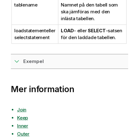
f
tablename
Namnet på den tabell som
o
ska jämföras med den
r
inlästa tabellen.
m
loadstatement
eller
LOAD
- eller
SELECT
-satsen
a
selectstatement
för den laddade tabellen.
t
i
o
n
Exempel
Mer information
Join
Keep
Inner
Outer