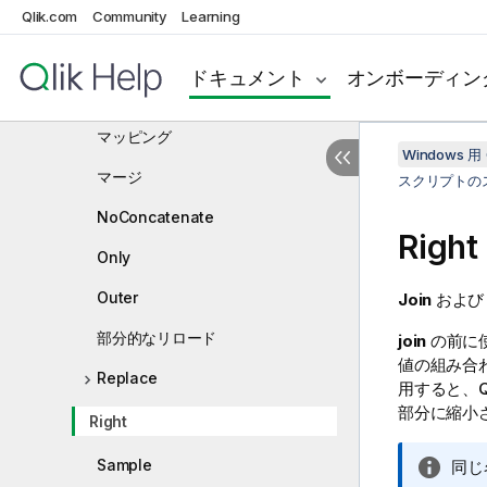
Join
Qlik.com
Community
Learning
Keep
ドキュメント
オンボーディン
Left
マッピング
Windows 用 
マージ
スクリプトの
NoConcatenate
Right
Only
Outer
Join
およ
部分的なリロード
join
の前に
値の組み合
Replace
用すると、
Q
部分に縮小
Right
Sample
情
同じ