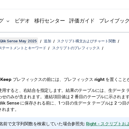
グ
ビデオ
移行センター
評価ガイド
プレイブッ
Qlik Sense May 2025
追加
スクリプト構文およびチャート関数
ステートメントとキーワード
スクリプトのプレフィックス
び
Keep
プレフィックスの前には、プレフィックス
right
を置くこと
使用すると、右結合を指定します。結果のテーブルには、生データ 
わせのみが含まれます。連結項目値は 2 番目のテーブルに示されま
lik Sense
に保存される前に、1 つ目の生データ テーブルは 2 つ
されます。
名前で文字列関数を検索していた場合参照先:
Right - スクリプ