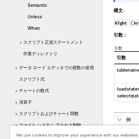
報
Semantic
メ
構文:
モ
Unless
(
Right
Jo
When
引数：
スクリプト正規ステートメント
引数
作業ディレクトリ
引数
データ ロード エディタでの変数の使用
tablenam
スクリプト式
loadstate
チャートの数式
selectsta
演算子
スクリプトおよびチャート関数
例
ファイル システム アクセス制御
We use cookies to improve your experience with our websites
チャートレベルのスクリプト作成