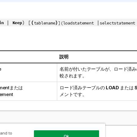
|
) [
(
)
|
in
Keep
tablename
](loadstatement
selectstatement
説明
e
名前が付いたテーブルが、ロード済み
較されます。
ment
または
ロード済みテーブルの
LOAD
または
tement
メントです。
 and to
Ok