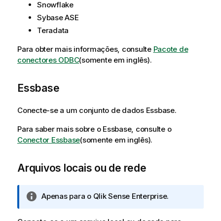
Snowflake
Sybase ASE
Teradata
Para obter mais informações, consulte
Pacote de
conectores ODBC
(somente em inglês)
.
Essbase
Conecte-se a um
conjunto de dados
Essbase.
Para saber mais sobre o
Essbase
, consulte o
Conector Essbase
(somente em inglês)
.
Arquivos locais ou de rede
N
Apenas para o
Qlik Sense Enterprise
.
o
t