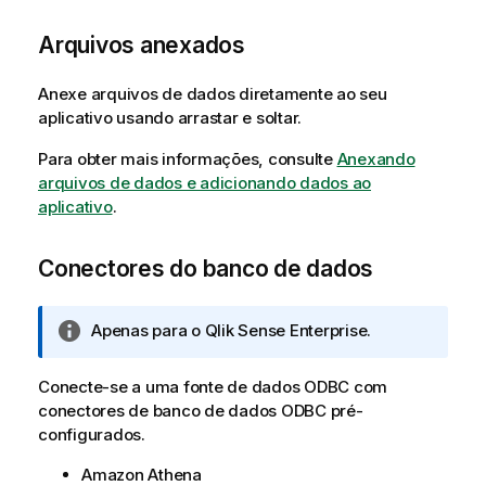
Arquivos anexados
Anexe arquivos de dados diretamente ao seu
aplicativo usando arrastar e soltar.
Para obter mais informações, consulte
Anexando
arquivos de dados e adicionando dados ao
aplicativo
.
Conectores do banco de dados
N
Apenas para o
Qlik Sense Enterprise
.
o
t
Conecte-se a uma fonte de dados
ODBC
com
a
conectores de banco de dados
ODBC
pré-
i
configurados.
n
f
Amazon Athena