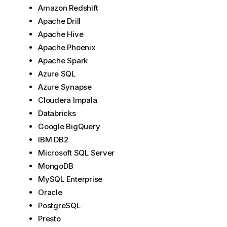
o
Amazon Redshift
r
Apache Drill
m
Apache Hive
a
Apache Phoenix
t
Apache Spark
i
v
Azure SQL
a
Azure Synapse
Cloudera Impala
Databricks
Google BigQuery
IBM DB2
Microsoft SQL Server
MongoDB
MySQL Enterprise
Oracle
PostgreSQL
Presto