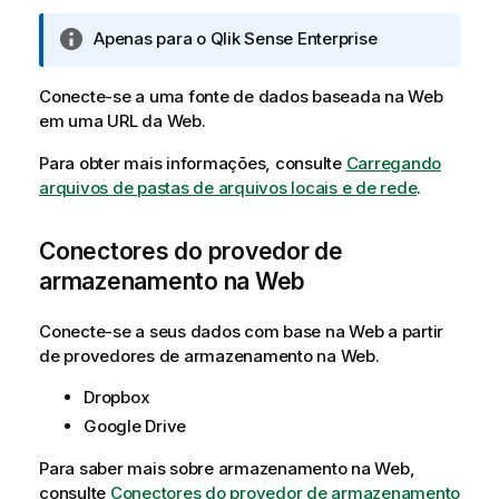
m
a
N
Apenas para o
Qlik Sense Enterprise
t
o
i
t
Conecte-se a uma fonte de dados baseada na Web
v
a
em uma URL da Web.
a
i
n
Para obter mais informações, consulte
Carregando
f
arquivos de pastas de arquivos locais e de rede
.
o
r
Conectores do provedor de
m
armazenamento na Web
a
t
Conecte-se a seus dados com base na Web a partir
i
de provedores de armazenamento na Web.
v
a
Dropbox
Google Drive
Para saber mais sobre armazenamento na Web,
consulte
Conectores do provedor de armazenamento