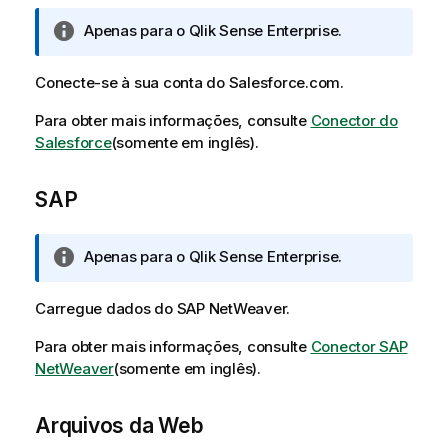
N
Apenas para o
Qlik Sense Enterprise
.
o
t
Conecte-se à sua conta do
Salesforce.com
.
a
i
Para obter mais informações, consulte
Conector do
n
Salesforce
(somente em inglês)
.
f
o
SAP
r
m
a
N
Apenas para o
Qlik Sense Enterprise
.
t
o
i
t
Carregue dados do
SAP NetWeaver
.
v
a
a
i
Para obter mais informações, consulte
Conector SAP
n
NetWeaver
(somente em inglês)
.
f
o
Arquivos da Web
r