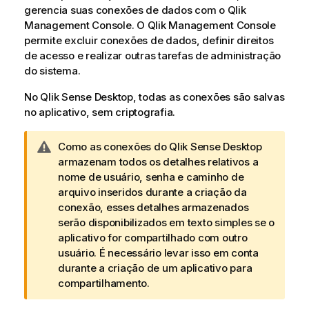
gerencia suas conexões de dados com o
Qlik
Management Console
. O
Qlik Management Console
permite excluir conexões de dados, definir direitos
de acesso e realizar outras tarefas de administração
do sistema.
No
Qlik Sense Desktop
, todas as conexões são salvas
no aplicativo, sem criptografia.
N
Como as conexões do
Qlik Sense Desktop
o
armazenam todos os detalhes relativos a
t
nome de usuário, senha e caminho de
a
arquivo inseridos durante a criação da
d
conexão, esses detalhes armazenados
e
serão disponibilizados em texto simples se o
a
aplicativo for compartilhado com outro
d
usuário. É necessário levar isso em conta
v
durante a criação de um aplicativo para
e
compartilhamento.
r