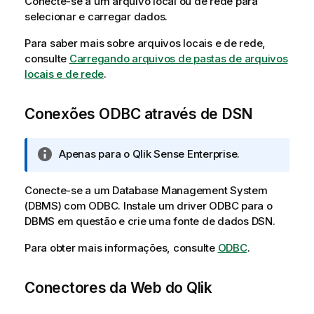
Conecte-se a um arquivo local ou de rede para
a
selecionar e carregar dados.
i
n
Para saber mais sobre arquivos locais e de rede,
f
consulte
Carregando arquivos de pastas de arquivos
o
locais e de rede
.
r
m
Conexões ODBC através de DSN
a
t
i
N
Apenas para o
Qlik Sense Enterprise
.
v
o
a
t
Conecte-se a um Database Management System
a
(
DBMS
) com
ODBC
. Instale um driver
ODBC
para o
i
DBMS
em questão e crie uma fonte de dados
DSN
.
n
f
Para obter mais informações, consulte
ODBC
.
o
r
Conectores da Web do
Qlik
m
a