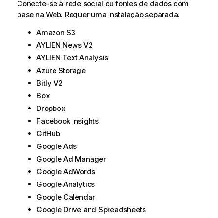
Conecte-se à rede social ou fontes de dados com
t
base na Web. Requer uma instalação separada.
i
v
Amazon S3
a
AYLIEN News V2
AYLIEN Text Analysis
Azure Storage
Bitly V2
Box
Dropbox
Facebook Insights
GitHub
Google Ads
Google Ad Manager
Google AdWords
Google Analytics
Google Calendar
Google Drive and Spreadsheets