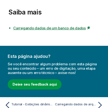
t
ê
Saiba mais
n
c
i
Carregando dados de um banco de dados
a
Esta página ajudou?
Se você encontrar algum problema com esta página
ou seu conteúdo – um erro de digitação, uma etapa
ausente ou um erro técnico – avise-nos!
Deixe seu feedback aqui
Tutorial - Exibições dinâmicas
Carregando dados de arquivos