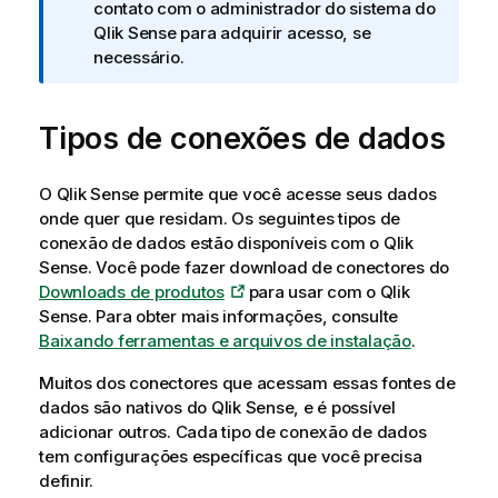
a
contato com o administrador do sistema do
i
Qlik Sense
para adquirir acesso, se
n
necessário.
f
o
Tipos de conexões de dados
r
m
a
O
Qlik Sense
permite que você acesse seus dados
t
onde quer que residam. Os seguintes tipos de
i
conexão de dados estão disponíveis com o
Qlik
v
Sense
. Você pode fazer download de conectores do
a
Downloads de produtos
para usar com o
Qlik
Sense
.
Para obter mais informações, consulte
Baixando ferramentas e arquivos de instalação
.
Muitos dos conectores que acessam essas fontes de
dados são nativos do
Qlik Sense
, e é possível
adicionar outros. Cada tipo de conexão de dados
tem configurações específicas que você precisa
definir.