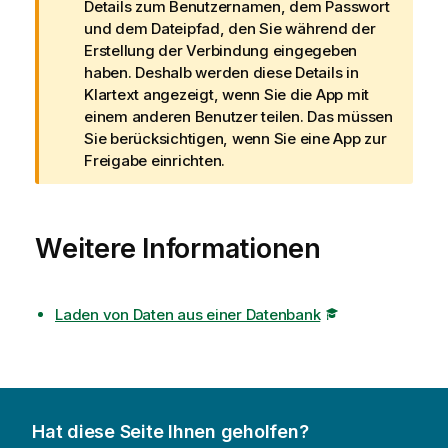
a
Details zum Benutzernamen, dem Passwort
r
und dem Dateipfad, den Sie während der
n
Erstellung der Verbindung eingegeben
h
haben. Deshalb werden diese Details in
i
Klartext angezeigt, wenn Sie die App mit
n
einem anderen Benutzer teilen. Das müssen
w
Sie berücksichtigen, wenn Sie eine App zur
e
Freigabe einrichten.
i
s
Weitere Informationen
Laden von Daten aus einer Datenbank
Hat diese Seite Ihnen geholfen?