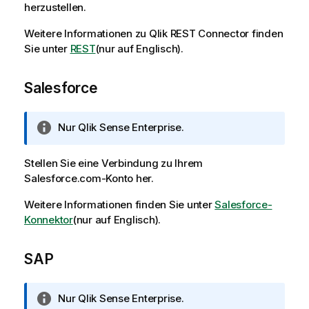
herzustellen.
Weitere Informationen zu
Qlik REST Connector
finden
Sie unter
REST
(nur auf Englisch)
.
Salesforce
I
Nur
Qlik Sense Enterprise
.
n
f
Stellen Sie eine Verbindung zu Ihrem
o
Salesforce.com
-Konto her.
r
m
Weitere Informationen finden Sie unter
Salesforce-
a
Konnektor
(nur auf Englisch)
.
t
i
SAP
o
n
s
I
Nur
Qlik Sense Enterprise
.