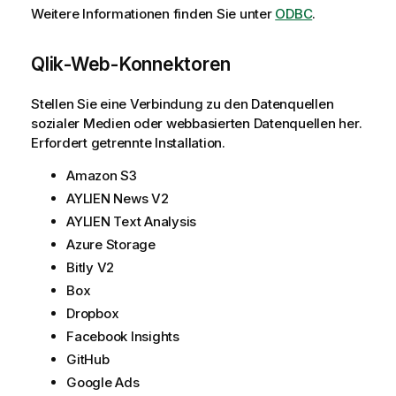
i
Weitere Informationen finden Sie unter
ODBC
.
o
n
Qlik
-Web-Konnektoren
s
h
Stellen Sie eine Verbindung zu den Datenquellen
i
sozialer Medien oder webbasierten Datenquellen her.
n
Erfordert getrennte Installation.
w
e
Amazon S3
i
AYLIEN News V2
s
AYLIEN Text Analysis
Azure Storage
Bitly V2
Box
Dropbox
Facebook Insights
GitHub
Google Ads