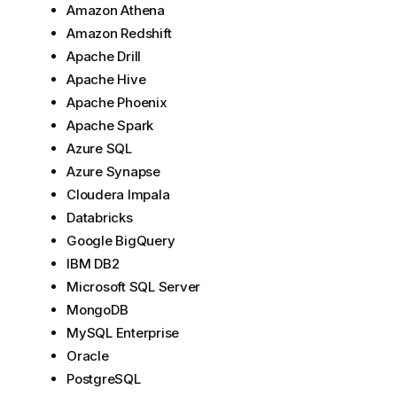
a
Amazon Athena
t
Amazon Redshift
i
Apache Drill
o
Apache Hive
n
Apache Phoenix
s
Apache Spark
h
i
Azure SQL
n
Azure Synapse
w
Cloudera Impala
e
Databricks
i
Google BigQuery
s
IBM DB2
Microsoft SQL Server
MongoDB
MySQL Enterprise
Oracle
PostgreSQL