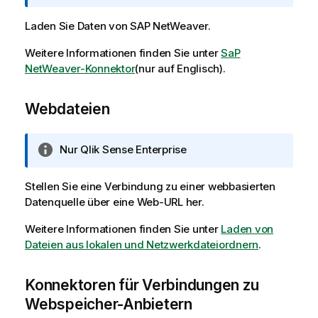
h
n
i
f
Laden Sie Daten von
SAP NetWeaver
.
n
o
w
r
Weitere Informationen finden Sie unter
SaP
e
m
NetWeaver-Konnektor
(nur auf Englisch)
.
i
a
s
t
Webdateien
i
o
n
I
Nur
Qlik Sense Enterprise
s
n
h
f
Stellen Sie eine Verbindung zu einer webbasierten
i
o
Datenquelle über eine Web-URL her.
n
r
w
m
Weitere Informationen finden Sie unter
Laden von
e
a
Dateien aus lokalen und Netzwerkdateiordnern
.
i
t
s
i
Konnektoren für Verbindungen zu
o
Webspeicher-Anbietern
n