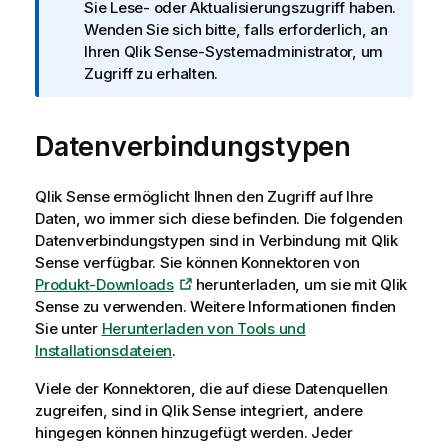
f
Sie Lese- oder Aktualisierungszugriff haben.
o
Wenden Sie sich bitte, falls erforderlich, an
r
Ihren
Qlik Sense
-Systemadministrator, um
m
Zugriff zu erhalten.
a
t
Datenverbindungstypen
i
o
n
Qlik Sense
ermöglicht Ihnen den Zugriff auf Ihre
s
Daten, wo immer sich diese befinden. Die folgenden
h
Datenverbindungstypen sind in Verbindung mit
Qlik
i
Sense
verfügbar. Sie können Konnektoren von
n
Produkt-Downloads
herunterladen, um sie mit
Qlik
w
Sense
zu verwenden.
Weitere Informationen finden
e
Sie unter
Herunterladen von Tools und
i
Installationsdateien
.
s
Viele der Konnektoren, die auf diese Datenquellen
zugreifen, sind in
Qlik Sense
integriert, andere
hingegen können hinzugefügt werden. Jeder