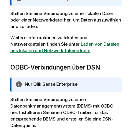
n
f
Stellen Sie eine Verbindung zu einer lokalen Datei
o
oder einer Netzwerkdatei her, um Daten auszuwählen
r
und zu laden.
m
a
Weitere Informationen zu lokalen und
t
Netzwerkdateien finden Sie unter
Laden von Dateien
i
aus lokalen und Netzwerkdateiordnern
.
o
n
ODBC-Verbindungen über DSN
s
h
i
I
Nur
Qlik Sense Enterprise
.
n
n
w
f
Stellen Sie eine Verbindung zu einem
e
o
Datenbankmanagementsystem (
DBMS
) mit
ODBC
i
r
her. Installieren Sie einen
ODBC
-Treiber für das
s
m
entsprechende
DBMS
und erstellen Sie eine
DSN
-
a
Datenquelle.
t