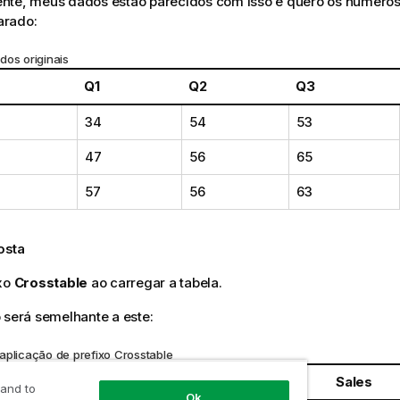
nte, meus dados estão parecidos com isso e quero os número
arado:
dos originais
Q1
Q2
Q3
34
54
53
47
56
65
57
56
63
osta
ixo
Crosstable
ao carregar a tabela.
 será semelhante a este:
aplicação de prefixo Crosstable
Quarter
Sales
 and to
Ok