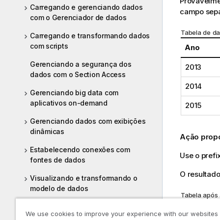
Provavelme
Carregando e gerenciando dados
campo sep
com o Gerenciador de dados
Tabela de da
Carregando e transformando dados
com scripts
Ano
Gerenciando a segurança dos
2013
dados com o Section Access
2014
Gerenciando big data com
aplicativos on-demand
2015
Gerenciando dados com exibições
dinâmicas
Ação prop
Estabelecendo conexões com
Use o pref
fontes de dados
O resultado
Visualizando e transformando o
modelo de dados
Tabela após 
Práticas recomendadas para a
Year
We use cookies to improve your experience with our websites
modelagem de dados