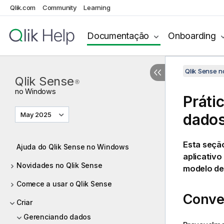
Qlik.com
Community
Learning
Documentação
Onboarding
Qlik Sense 
Qlik Sense
®
no
Windows
Práti
May 2025
dado
Esta seçã
Ajuda do Qlik Sense no Windows
aplicativo
Novidades no Qlik Sense
modelo de
Comece a usar o Qlik Sense
Conve
Criar
Gerenciando dados