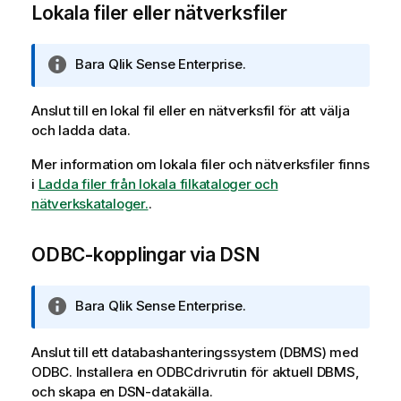
Lokala filer eller nätverksfiler
A
Bara
Qlik Sense Enterprise
.
n
t
Anslut till en lokal fil eller en nätverksfil för att välja
e
och ladda data.
c
k
Mer information om lokala filer och nätverksfiler finns
n
i
Ladda filer från lokala filkataloger och
i
nätverkskataloger.
.
n
g
ODBC-kopplingar via DSN
o
m
i
A
Bara
Qlik Sense Enterprise
.
n
n
f
t
Anslut till ett databashanteringssystem (
DBMS
) med
o
e
ODBC
. Installera en
ODBC
drivrutin för aktuell
DBMS
,
r
c
och skapa en
DSN
-datakälla.
m