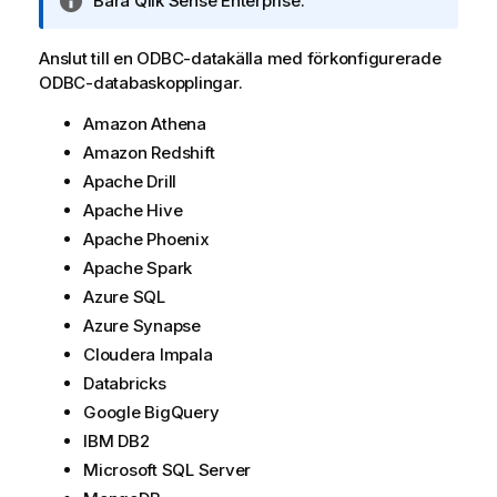
A
Bara
Qlik Sense Enterprise
.
n
t
Anslut till en
ODBC
-datakälla med förkonfigurerade
e
ODBC
-databaskopplingar.
c
k
Amazon Athena
n
Amazon Redshift
i
Apache Drill
n
Apache Hive
g
Apache Phoenix
o
Apache Spark
m
i
Azure SQL
n
Azure Synapse
f
Cloudera Impala
o
Databricks
r
Google BigQuery
m
a
IBM DB2
t
Microsoft SQL Server
i