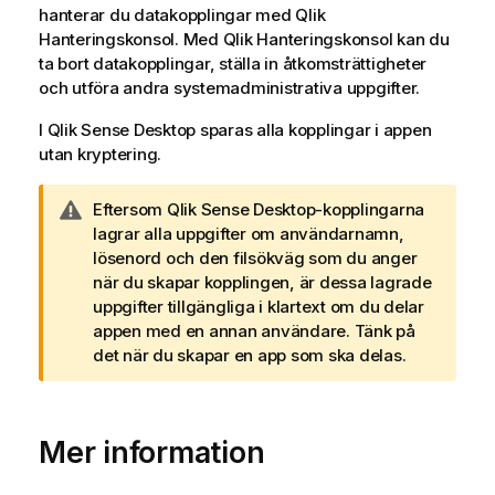
hanterar du datakopplingar med
Qlik
Hanteringskonsol
. Med
Qlik Hanteringskonsol
kan du
ta bort datakopplingar, ställa in åtkomsträttigheter
och utföra andra systemadministrativa uppgifter.
I
Qlik Sense Desktop
sparas alla kopplingar i appen
utan kryptering.
A
Eftersom
Qlik Sense Desktop
-kopplingarna
n
lagrar alla uppgifter om användarnamn,
t
lösenord och den filsökväg som du anger
e
när du skapar kopplingen, är dessa lagrade
c
uppgifter tillgängliga i klartext om du delar
k
appen med en annan användare. Tänk på
n
det när du skapar en app som ska delas.
i
n
g
Mer information
o
m