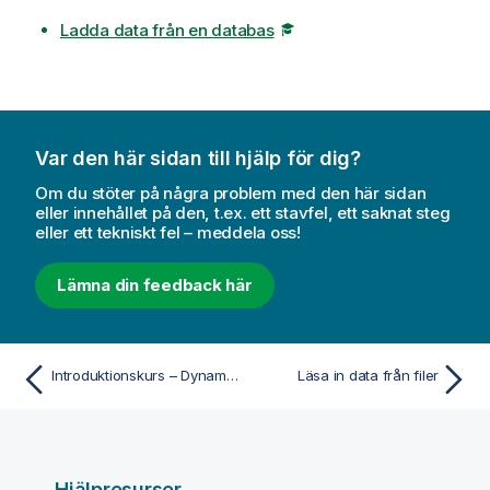
v
Ladda data från en databas
a
r
n
i
n
g
Var den här sidan till hjälp för dig?
Om du stöter på några problem med den här sidan
eller innehållet på den, t.ex. ett stavfel, ett saknat steg
eller ett tekniskt fel – meddela oss!
Lämna din feedback här
Introduktionskurs – Dynamiska vyer
Läsa in data från filer
Hjälpresurser