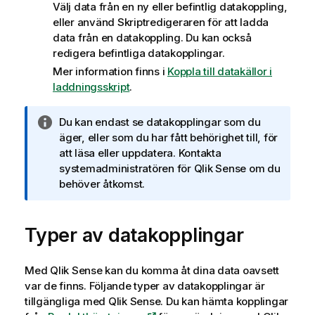
Välj data från en ny eller befintlig datakoppling,
eller använd Skriptredigeraren för att ladda
data från en datakoppling. Du kan också
redigera befintliga datakopplingar.
Mer information finns i
Koppla till datakällor i
laddningsskript
.
A
Du kan endast se datakopplingar som du
n
äger, eller som du har fått behörighet till, för
t
att läsa eller uppdatera. Kontakta
e
systemadministratören för
Qlik Sense
om du
c
behöver åtkomst.
k
n
Typer av datakopplingar
i
n
g
Med
Qlik Sense
kan du komma åt dina data oavsett
o
var de finns. Följande typer av datakopplingar är
m
tillgängliga med
Qlik Sense
. Du kan hämta kopplingar
i