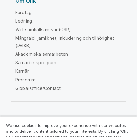
Om Qlik
Företag
Ledning
Vårt samhällsansvar (CSR)
Mångfald, jämlikhet, inkludering och tillhörighet
(DEI&B)
Akademiska samarbeten
Samarbetsprogram
Karriär
Pressrum
Global Office/Contact
Qlik Community
We use cookies to improve your experience with our websites
and to deliver content tailored to your interests. By clicking ‘Ok’,
Juridiska avtal
Produktvillkor