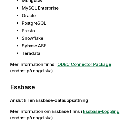
MongoDB
o
MySQL Enterprise
n
Oracle
PostgreSQL
Presto
Snowflake
Sybase ASE
Teradata
Mer information finns i
ODBC Connector Package
(endast på engelska)
.
Essbase
Anslut till en
Essbase
-datauppsättning
Mer information om
Essbase
finns i
Essbase-koppling
(endast på engelska)
.