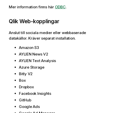
k
a
n
Mer information finns här
ODBC
.
t
i
i
n
Qlik
Web-kopplingar
o
g
n
o
Anslut till sociala medier eller webbaserade
m
datakällor. Kräver separat installation.
i
n
Amazon S3
f
AYLIEN News V2
o
AYLIEN Text Analysis
r
Azure Storage
m
a
Bitly V2
t
Box
i
Dropbox
o
Facebook Insights
n
GitHub
Google Ads