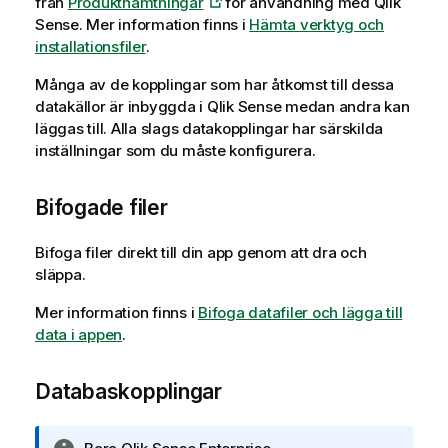
från
Produkthämtningar
för användning med
Qlik
n
Sense
.
Mer information finns i
Hämta verktyg och
f
installationsfiler
.
o
r
Många av de kopplingar som har åtkomst till dessa
m
datakällor är inbyggda i
Qlik Sense
medan andra kan
a
läggas till. Alla slags datakopplingar har särskilda
t
inställningar som du måste konfigurera.
i
o
Bifogade filer
n
Bifoga filer direkt till din app genom att dra och
släppa.
Mer information finns i
Bifoga datafiler och lägga till
data i appen
.
Databaskopplingar