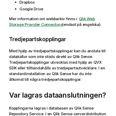
Dropbox
o
Google Drive
r
m
Mer information om webbarkiv finns i:
Qlik Web
a
Storage Provider Connectors
(endast på engelska)
.
t
i
Tredjepartskopplingar
o
n
Med hjälp av tredjepartskopplingar kan du ansluta till
datakällor som inte stöds direkt av
Qlik Sense
.
Tredjepartskopplingar utvecklas med hjälp av
QVX
SDK
eller tillhandahålls av tredjepartsutvecklare. I en
standardinstallation av
Qlik Sense
har du inte
åtkomst till några tredjepartskopplingar.
Var lagras dataanslutningen?
Kopplingarna lagras i databasen av
Qlik Sense
Repository Service
. I en
Qlik Sense
-serverdistribution