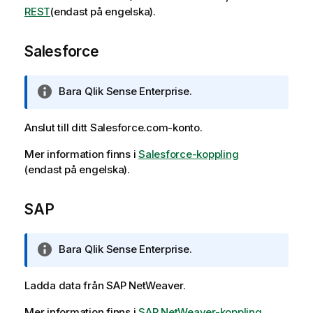
REST
(endast på engelska)
.
Salesforce
A
Bara
Qlik Sense Enterprise
.
n
t
Anslut till ditt
Salesforce.com
-konto.
e
c
Mer information finns i
Salesforce-koppling
k
(endast på engelska)
.
n
i
SAP
n
g
o
A
Bara
Qlik Sense Enterprise
.
m
n
i
t
Ladda data från
SAP NetWeaver
.
n
e
f
c
Mer information finns i
SAP NetWeaver-koppling