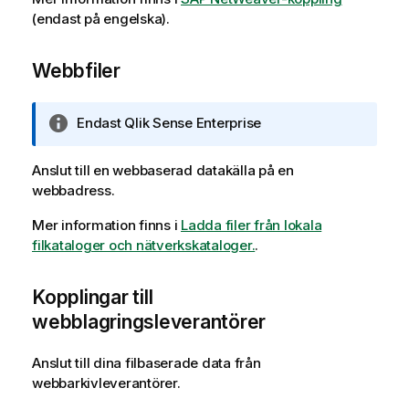
o
k
(endast på engelska)
.
r
n
m
i
Webbfiler
a
n
t
g
i
o
A
Endast
Qlik Sense Enterprise
o
m
n
n
i
t
Anslut till en webbaserad datakälla på en
n
e
webbadress.
f
c
o
k
Mer information finns i
Ladda filer från lokala
r
n
filkataloger och nätverkskataloger.
.
m
i
a
n
Kopplingar till
t
g
i
webblagringsleverantörer
o
o
m
n
Anslut till dina filbaserade data från
i
webbarkivleverantörer.
n
f