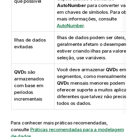
que possível
AutoNumber
para converter valores
em chaves de símbolos.
Para obter
mais informações,
consulte
AutoNumber
.
Ilhas de dados podem ser úteis, mas
Ilhas de dados
geralmente afetam o desempenho. 
evitadas
estiver criando ilhas para valores de
seleção, use variáveis.
Você deve armazenar
QVD
s em
QVD
s são
segmentos, como mensalmente. Ess
armazenados
QVD
s mensais menores podem entã
com base em
oferecer suporte a muitos aplicativos
períodos
diferentes que talvez não precisem 
incrementais
todos os dados.
Para conhecer mais práticas recomendadas,
consulte
Práticas recomendadas para a modelagem
de dados
.