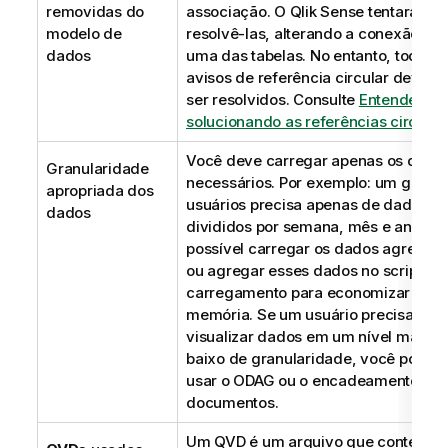
removidas do
associação. O
Qlik Sense
tentará
modelo de
resolvê-las, alterando a conexão co
dados
uma das tabelas. No entanto, todos o
avisos de referência circular devem
ser resolvidos.
Consulte
Entendendo
solucionando as referências circular
Você deve carregar apenas os dado
Granularidade
necessários. Por exemplo: um grupo
apropriada dos
usuários precisa apenas de dados
dados
divididos por semana, mês e ano. É
possível carregar os dados agregad
ou agregar esses dados no script de
carregamento para economizar
memória. Se um usuário precisar
visualizar dados em um nível mais
baixo de granularidade, você poder
usar o
ODAG
ou o encadeamento de
documentos.
Um
QVD
é um arquivo que contém