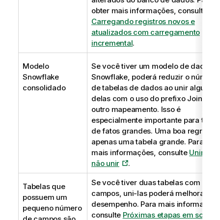
obter mais informações, consulte
Carregando registros novos e
atualizados com carregamento
incremental
.
Modelo
Se você tiver um modelo de dados
Snowflake
Snowflake, poderá reduzir o número
consolidado
de tabelas de dados ao unir algumas
delas com o uso do prefixo
Join
ou
outro mapeamento. Isso é
especialmente importante para tabel
de fatos grandes. Uma boa regra é t
apenas uma tabela grande.
Para obte
mais informações, consulte
Unir ou
não unir
.
Se você tiver duas tabelas com pouc
Tabelas que
campos, uni-las poderá melhorar o
possuem um
desempenho.
Para mais informações
pequeno número
consulte
Próximas etapas em scripts
.
de campos são