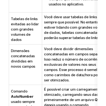
usados no aplicativo.
Você deve usar tabelas de links
Tabelas de links
sempre que possível. No entanto, se
evitadas ao lidar
estiver lidando com grandes volume
com grandes
de dados, tabelas concatenadas
volumes de
poderão superar tabelas de links.
dados
Você deve dividir dimensões
Dimensões
concatenadas em campos separados
concatenadas
Isso reduz o número de ocorrências
divididas em
exclusivas de valores nos seus
novos campos
campos. Esse processo é semelhante
como carimbos de data/hora podem
ser otimizados.
É possível criar um carregamento
Comando
otimizado, carregando seus dados
AutoNumber
primeiramente de um arquivo
QVD
e
usado sempre
depois usando o comando