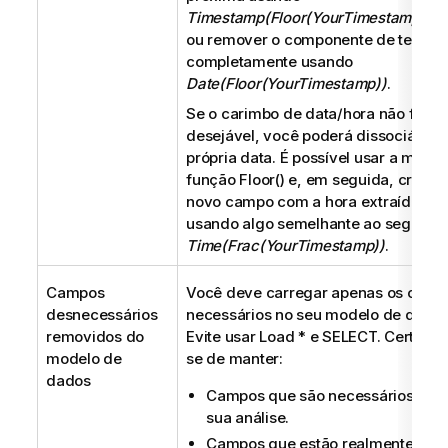
Timestamp(Floor(YourTimestamp,1/2
ou remover o componente de tempo
completamente usando
Date(Floor(YourTimestamp))
.
Se o carimbo de data/hora não for
desejável, você poderá dissociá-lo 
própria data. É possível usar a mesm
função Floor() e, em seguida, criar 
novo campo com a hora extraída,
usando algo semelhante ao seguinte
Time(Frac(YourTimestamp))
.
Campos
Você deve carregar apenas os camp
desnecessários
necessários no seu modelo de dados
removidos do
Evite usar
Load *
e
SELECT
. Certifiq
modelo de
se de manter:
dados
Campos que são necessários para
sua análise.
Campos que estão realmente sen