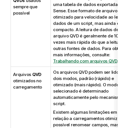
QVDs
usados
uma tabela de dados exportada do
Q
sempre que
Sense
. Esse formato de arquivo é
possível
otimizado para velocidade ao ler
dados de um script, mas ainda é mui
compacto. A leitura de dados de um
arquivo
QVD
é geralmente de 10 a 1
vezes mais rápida do que a leitura d
outras fontes de dados.
Para obter
mais informações,
consulte:
Trabalhando com arquivos QVD
.
Os arquivos
QVD
podem ser lidos e
Arquivos
QVD
dois modos, padrão (rápido) e
otimizados no
otimizado (mais rápido). O modo
carregamento
selecionado é determinado
automaticamente pelo mecanismo d
script.
Existem algumas limitações em
relação a carregamentos otimizados.
possível renomear campos, mas