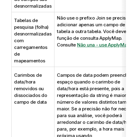
desnormalizadas
Não use o prefixo
Join
se precisar
Tabelas de
adicionar apenas um campo de uma
pesquisa (folha)
tabela a outra tabela. Você deve usar
desnormalizadas
função de consulta
ApplyMap
.
com
Consulte
Não una - use ApplyMap
.
carregamentos
de
mapeamentos
Carimbos de
Campos de data podem preencher
data/hora
espaço quando o carimbo de
removidos ou
data/hora está presente, pois a
dissociados do
representação da string é maior e o
campo de data
número de valores distintos também
maior. Se a precisão não for necessá
para sua análise, você poderá
arredondar o carimbo de data/hora
para, por exemplo, a hora mais
próxima usando