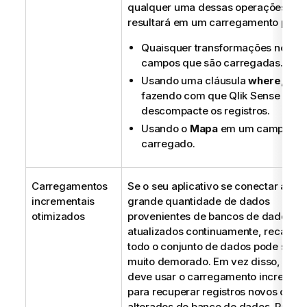
qualquer uma dessas operações
resultará em um carregamento padr
Quaisquer transformações nos
campos que são carregadas.
Usando uma cláusula
where
,
fazendo com que
Qlik Sense
descompacte os registros.
Usando o
Mapa
em um campo
carregado.
Carregamentos
Se o seu aplicativo se conectar a um
incrementais
grande quantidade de dados
otimizados
provenientes de bancos de dados
atualizados continuamente, recarreg
todo o conjunto de dados pode ser
muito demorado. Em vez disso, você
deve usar o carregamento increment
para recuperar registros novos ou
alterados do banco de dados.
Para