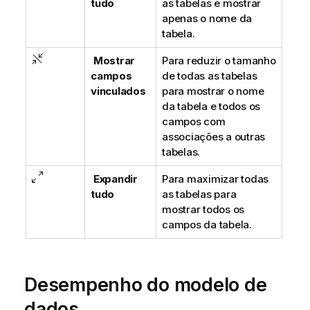
tudo
as tabelas e mostrar
apenas o nome da
tabela.
Mostrar
Para reduzir o tamanho
campos
de todas as tabelas
vinculados
para mostrar o nome
da tabela e todos os
campos com
associações a outras
tabelas.
Expandir
Para maximizar todas
tudo
as tabelas para
mostrar todos os
campos da tabela.
Desempenho do modelo de
dados