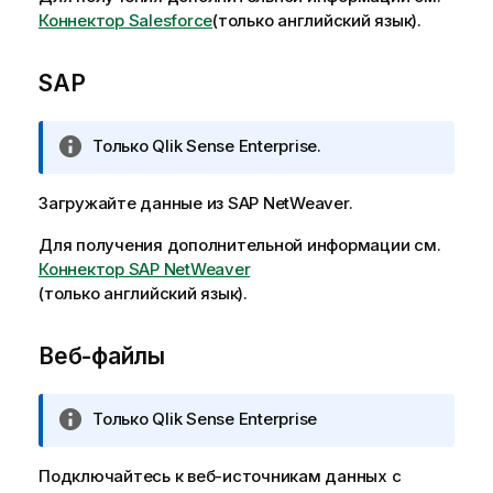
ч
Коннектор Salesforce
(только английский язык)
.
а
н
SAP
и
е
к
П
Только
Qlik Sense Enterprise
.
и
р
н
и
Загружайте данные из
SAP NetWeaver
.
ф
м
о
е
Для получения дополнительной информации см.
р
ч
Коннектор SAP NetWeaver
м
а
(только английский язык)
.
а
н
ц
и
Веб-файлы
и
е
и
к
и
П
Только
Qlik Sense Enterprise
н
р
ф
и
Подключайтесь к веб-источникам данных с
о
м