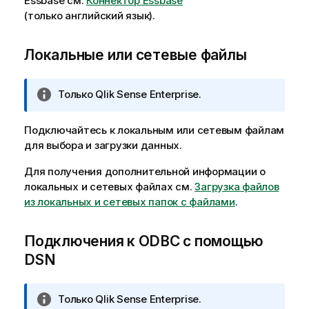
Essbase
см.
Коннектор Essbase
(только английский язык)
.
Локальные или сетевые файлы
П
Только
Qlik Sense Enterprise
.
р
и
Подключайтесь к локальным или сетевым файлам
м
для выбора и загрузки данных.
е
ч
Для получения дополнительной информации о
а
локальных и сетевых файлах см.
Загрузка файлов
н
из локальных и сетевых папок с файлами
.
и
е
Подключения к ODBC с помощью
к
DSN
и
н
ф
П
Только
Qlik Sense Enterprise
.
о