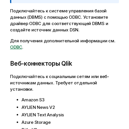
р
р
и
Подключайтесь к системе управления базой
м
м
данных (
DBMS
) с помощью
ODBC
. Установите
а
е
драйвер
ODBC
для соответствующей
DBMS
и
ц
ч
создайте источник данных
DSN
.
и
а
и
н
Для получения дополнительной информации см.
и
ODBC
.
е
к
Веб-коннекторы
Qlik
и
н
Подключайтесь к социальным сетям или веб-
ф
источникам данных. Требует отдельной
о
установки.
р
м
Amazon S3
а
AYLIEN News V2
ц
AYLIEN Text Analysis
и
Azure Storage
и