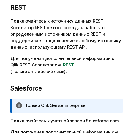
REST
Подключайтесь к источнику данных
REST
.
Коннектор
REST
не настроен для работы с
определенным источником данных
REST
и
поддерживает подключение к любому источнику
данных, использующему
REST
API
.
Для получения дополнительной информации о
Qlik REST Connector
см.
REST
(только английский язык)
.
Salesforce
П
Только
Qlik Sense Enterprise
.
р
и
Подключайтесь к учетной записи
Salesforce.com
.
м
е
Для получения дополнительной информации см.