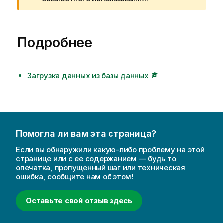
п
р
е
Подробнее
д
у
п
Загрузка данных из базы данных
р
е
ж
д
е
н
Помогла ли вам эта страница?
и
Если вы обнаружили какую-либо проблему на этой
ю
странице или с ее содержанием — будь то
опечатка, пропущенный шаг или техническая
ошибка, сообщите нам об этом!
Оставьте свой отзыв здесь