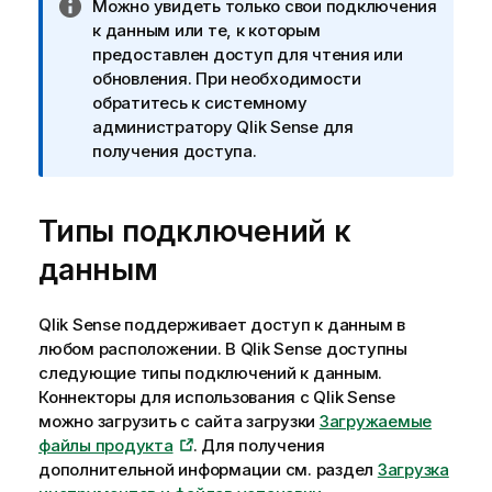
П
Можно увидеть только свои подключения
р
к данным или те, к которым
и
предоставлен доступ для чтения или
м
обновления. При необходимости
е
обратитесь к системному
ч
администратору
Qlik Sense
для
а
получения доступа.
н
и
Типы подключений к
е
к
данным
и
н
ф
Qlik Sense
поддерживает доступ к данным в
о
любом расположении. В
Qlik Sense
доступны
р
следующие типы подключений к данным.
м
Коннекторы для использования с
Qlik Sense
а
можно загрузить с сайта загрузки
Загружаемые
ц
файлы продукта
.
Для получения
и
дополнительной информации см. раздел
Загрузка
и