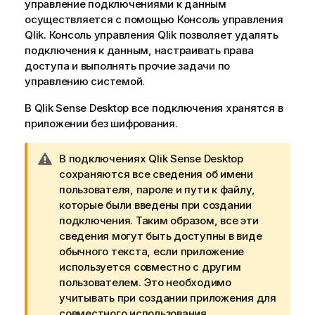
управление подключениями к данным
осуществляется с помощью
Консоль управления
Qlik
.
Консоль управления Qlik
позволяет удалять
подключения к данным, настраивать права
доступа и выполнять прочие задачи по
управлению системой.
В
Qlik Sense Desktop
все подключения хранятся в
приложении без шифрования.
П
В подключениях
Qlik Sense Desktop
р
сохраняются все сведения об имени
и
пользователя, пароле и пути к файлу,
м
которые были введены при создании
е
подключения. Таким образом, все эти
ч
сведения могут быть доступны в виде
а
обычного текста, если приложение
н
используется совместно с другим
и
пользователем. Это необходимо
е
учитывать при создании приложения для
к
совместного использования.