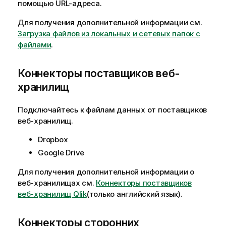
помощью URL-адреса.
р
е
м
ч
Для получения дополнительной информации см.
а
а
Загрузка файлов из локальных и сетевых папок с
ц
н
файлами
.
и
и
и
е
Коннекторы поставщиков веб-
к
хранилищ
и
н
Подключайтесь к файлам данных от поставщиков
ф
веб-хранилищ.
о
р
Dropbox
м
Google Drive
а
ц
Для получения дополнительной информации о
и
веб-хранилищах см.
Коннекторы поставщиков
и
веб-хранилищ Qlik
(только английский язык)
.
Коннекторы сторонних