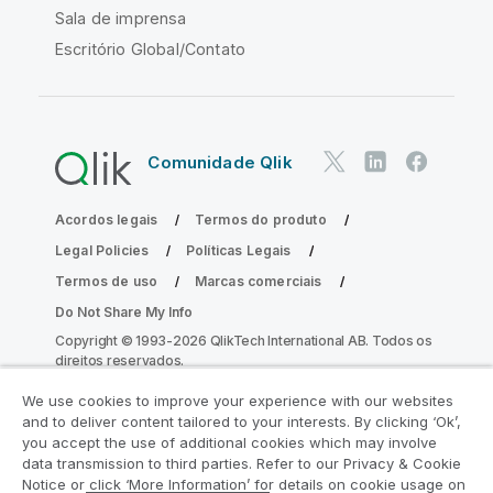
Sala de imprensa
Escritório Global/Contato
Comunidade Qlik
Acordos legais
Termos do produto
Legal Policies
Políticas Legais
Termos de uso
Marcas comerciais
Do Not Share My Info
Copyright © 1993-2026 QlikTech International AB. Todos os
direitos reservados.
We use cookies to improve your experience with our websites
and to deliver content tailored to your interests. By clicking ‘Ok’,
Participe do Programa de Modernização
you accept the use of additional cookies which may involve
data transmission to third parties. Refer to our Privacy & Cookie
do Analytics
Notice or click ‘More Information’ for details on cookie usage on