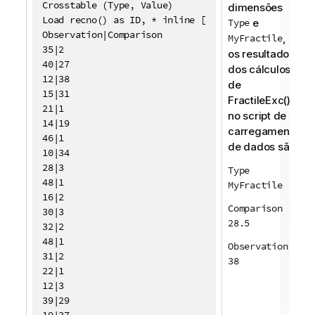
Crosstable (Type, Value)

dimensões
Load recno() as ID, * inline [

Type
e
Observation|Comparison

MyFractile
,
35|2

os resultados
40|27

dos cálculos
12|38

de
15|31

FractileExc()
21|1

no script de
14|19

carregamento
46|1

de dados são:
10|34

28|3

Type
48|1

MyFractile
16|2

Comparison
30|3

28.5
32|2

48|1

Observation
31|2

38
22|1

12|3

39|29

19|37
