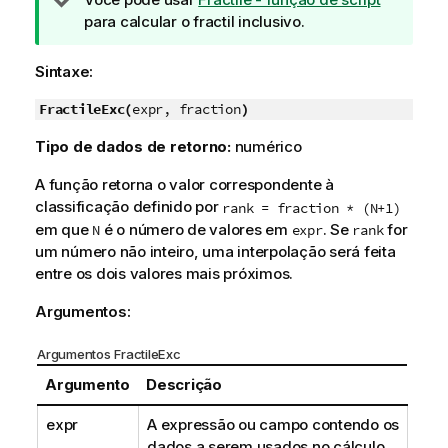
o
para calcular o fractil inclusivo.
t
a
Sintaxe:
d
FractileExc(
e
expr, fraction
)
d
Tipo de dados de retorno:
numérico
i
c
A função retorna o valor correspondente à
a
classificação definido por
rank = fraction * (N+1)
em que
é o número de valores em
. Se
for
N
expr
rank
um número não inteiro, uma interpolação será feita
entre os dois valores mais próximos.
Argumentos:
Argumentos FractileExc
Argumento
Descrição
expr
A expressão ou campo contendo os
dados a serem usados no cálculo