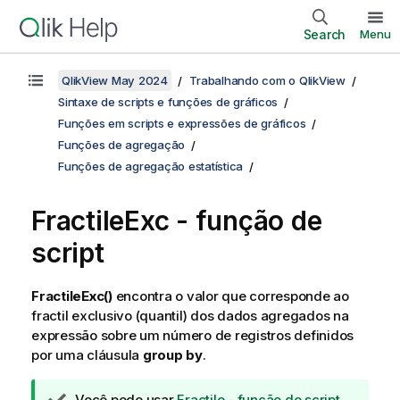
Search
Menu
QlikView May 2024
Trabalhando com o QlikView
Sintaxe de scripts e funções de gráficos
Funções em scripts e expressões de gráficos
Funções de agregação
Funções de agregação estatística
FractileExc - função de
script
FractileExc()
encontra o valor que corresponde ao
fractil exclusivo (quantil) dos dados agregados na
expressão sobre um número de registros definidos
por uma cláusula
group by
.
N
Você pode usar
Fractile - função de script