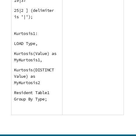
19|37
25|2 ] (delimiter
is '|');
Kurtosis1:
LOAD Type,
Kurtosis(Value) as
MyKurtosis1,
Kurtosis(DISTINCT
Value) as
MyKurtosis2
Resident Table1
Group By Type;