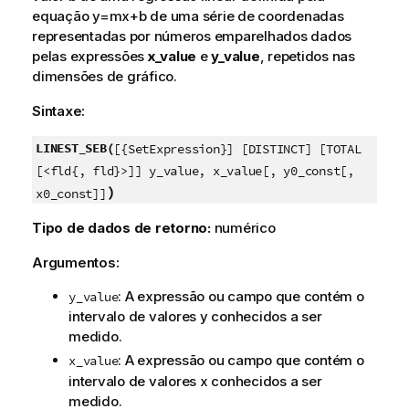
equação
y=mx+b
de uma série de coordenadas
representadas por números emparelhados dados
pelas expressões
x_value
e
y_value
, repetidos nas
dimensões de gráfico.
Sintaxe:
LINEST_SEB(
[{SetExpression}] [DISTINCT] [TOTAL
[<fld{, fld}>]] y_value, x_value[, y0_const[,
)
x0_const]]
Tipo de dados de retorno:
numérico
Argumentos:
: A expressão ou campo que contém o
y_value
intervalo de valores
y
conhecidos a ser
medido.
: A expressão ou campo que contém o
x_value
intervalo de valores
x
conhecidos a ser
medido.