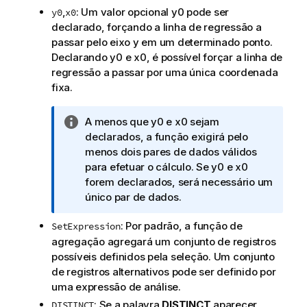
,
: Um valor opcional
y0
pode ser
y0
x0
declarado, forçando a linha de regressão a
passar pelo eixo y em um determinado ponto.
Declarando
y0
e
x0
, é possível forçar a linha de
regressão a passar por uma única coordenada
fixa.
N
A menos que
y0
e
x0
sejam
o
declarados, a função exigirá pelo
t
menos dois pares de dados válidos
a
para efetuar o cálculo. Se
y0
e
x0
i
forem declarados, será necessário um
n
único par de dados.
f
: Por padrão, a função de
SetExpression
o
agregação agregará um conjunto de registros
r
possíveis definidos pela seleção. Um conjunto
m
de registros alternativos pode ser definido por
a
uma expressão de análise.
t
i
: Se a palavra
DISTINCT
aparecer
DISTINCT