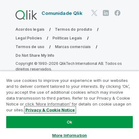
Comunidade Qlik
Acordos legais
Termos do produto
Legal Policies
Políticas Legais
Termos de uso
Marcas comerciais
Do Not Share My Info
Copyright © 1993-2026 QlikTech International AB. Todos os
direitos reservados.
We use cookies to improve your experience with our websites
and to deliver content tailored to your interests. By clicking ‘Ok’,
Participe do Programa de Modernização
you accept the use of additional cookies which may involve
data transmission to third parties. Refer to our Privacy & Cookie
do Analytics
Notice or click ‘More Information’ for details on cookie usage on
our sites.
Privacy & Cookie Notice
Modernize sem comprometer seus valiosos aplicativos
QlikView com o Programa de Modernização do Analytics.
Ok
Clique aqui
para mais informações ou entre em contato:
ampquestions@qlik.com
More Information