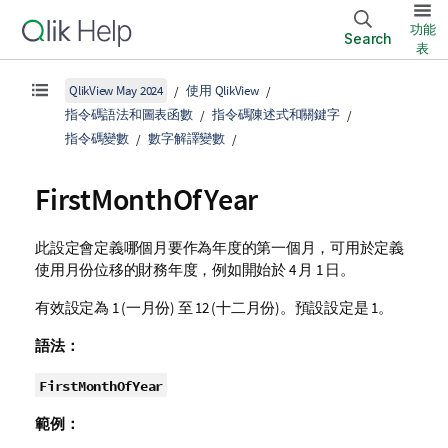
功能
Search
表
QlikView May 2024
使用 QlikView
指令碼語法和圖表函數
指令碼陳述式和關鍵字
指令碼變數
數字解譯變數
FirstMonthOfYear
此設定會定義哪個月要作為年度的第一個月，可用於定義
使用月份位移的財務年度，例如開始於 4 月 1 日。
有效設定為 1 (一月份) 至 12 (十二月份)。預設設定是 1。
語法：
FirstMonthOfYear
範例：