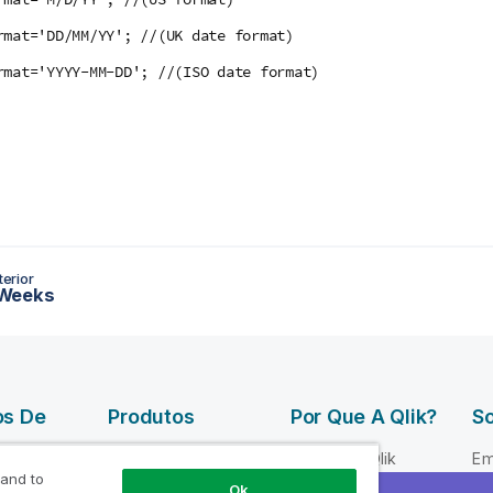
rmat='DD/MM/YY'; //(UK date format)
rmat='YYYY-MM-DD'; //(ISO date format)
erior
Weeks
os De
Produtos
Por Que A Qlik?
So
DATA
Por que a Qlik
Em
INTEGRATION
 and to
 Qlik
Confiança e
Li
Ok
AND QUALITY