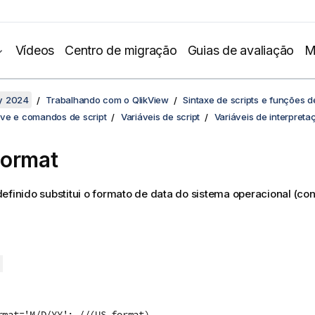
Vídeos
Centro de migração
Guias de avaliação
M
y 2024
Trabalhando com o QlikView
Sintaxe de scripts e funções d
ve e comandos de script
Variáveis de script
Variáveis de interpret
Format
efinido substitui o formato de data do sistema operacional (co
rmat='M/D/YY'; //(US format)