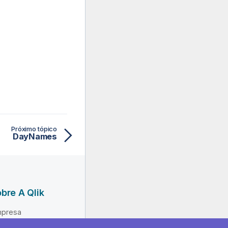
Próximo tópico
DayNames
bre A Qlik
presa
derança