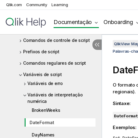
O que é formalismo Backus-Naur?
Qlik.com
Community
Learning
Funções
Documentação
Onboarding
Palavras-chave e comandos de
script
Comandos de controle de script
QlikView Ma
Palavras-cha
Prefixos de script
Comandos regulares de script
Date
Variáveis de script
Variáveis de erro
O formato d
regionais).
Variáveis de interpretação
numérica
Sintaxe:
BrokenWeeks
DateFormat
DateFormat
Exemplos:
DayNames
Set DateFo