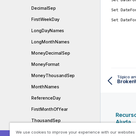
DecimalSep
Set DateFo
FirstWeekDay
Set DateFo
LongDayNames
LongMonthNames
MoneyDecimalSep
MoneyFormat
MoneyThousandSep
Tópico ant
Broken
MonthNames
ReferenceDay
FirstMonthOfYear
Recurs
ThousandSep
Ajuda
TimeFormat
We use cookies to improve your experience with our websites
Vídeos da