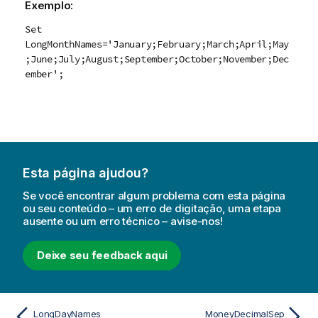
Exemplo:
Set
LongMonthNames='January;February;March;April;May
;June;July;August;September;October;November;Dec
ember';
Esta página ajudou?
Se você encontrar algum problema com esta página
ou seu conteúdo – um erro de digitação, uma etapa
ausente ou um erro técnico – avise-nos!
Deixe seu feedback aqui
LongDayNames
MoneyDecimalSep