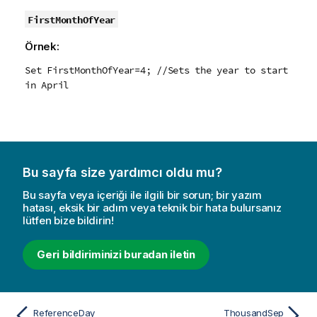
FirstMonthOfYear
Örnek:
Set FirstMonthOfYear=4; //Sets the year to start
in April
Bu sayfa size yardımcı oldu mu?
Bu sayfa veya içeriği ile ilgili bir sorun; bir yazım
hatası, eksik bir adım veya teknik bir hata bulursanız
lütfen bize bildirin!
Geri bildiriminizi buradan iletin
ReferenceDay
ThousandSep