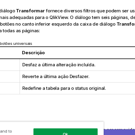
 diálogo
Transformar
fornece diversos filtros que podem ser us
mais adequadas para o QlikView. O diálogo tem seis páginas, de
 botões no canto inferior esquerdo da caixa de diálogo
Transfo
 todas as páginas:
botões universais
Descrição
Desfaz a última alteração incluída.
Reverte a última ação Desfazer.
Redefine a tabela para o status original.
o
, as linhas e colunas que contiverem lixo poderão ser removida
 and to
Ok