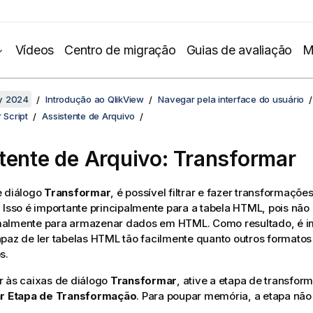
Vídeos
Centro de migração
Guias de avaliação
M
y 2024
Introdução ao QlikView
Navegar pela interface do usuário
 Script
Assistente de Arquivo
tente de Arquivo: Transformar
e diálogo
Transformar
, é possível filtrar e fazer transformaçõ
 Isso é importante principalmente para a tabela HTML, pois nã
almente para armazenar dados em HTML. Como resultado, é im
paz de ler tabelas HTML tão facilmente quanto outros formato
s.
r às caixas de diálogo
Transformar
, ative a etapa de transfor
ar Etapa de Transformação
. Para poupar memória, a etapa não 