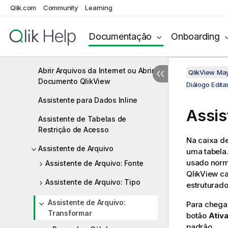
Qlik.com
Community
Learning
Conectar à Fonte de Dados
Criar Comando Select
Documentação
Onboarding
Abrir Arquivos Locais
Abrir Arquivos da Internet ou Abrir
QlikView Ma
Documento QlikView
Diálogo Editar
Assistente para Dados Inline
Assis
Assistente de Tabelas de
Restrição de Acesso
Na caixa d
Assistente de Arquivo
uma tabela.
usado norm
Assistente de Arquivo: Fonte
QlikView ca
Assistente de Arquivo: Tipo
estruturado
Assistente de Arquivo:
Para chega
Transformar
botão
Ativ
padrão.