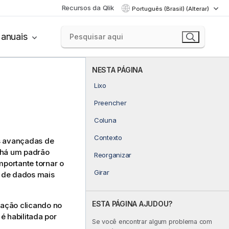
Recursos da Qlik
Português (Brasil) (Alterar)
anuais
NESTA PÁGINA
Lixo
Preencher
Coluna
Contexto
es avançadas de
o há um padrão
Reorganizar
portante tornar o
Girar
s de dados mais
ESTA PÁGINA AJUDOU?
mação clicando no
é habilitada por
Se você encontrar algum problema com