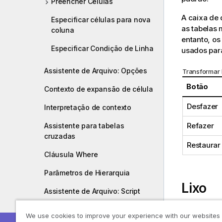
Preencher Células
A caixa de
Especificar células para nova
as tabelas 
coluna
entanto, os
Especificar Condição de Linha
usados para
Assistente de Arquivo: Opções
Transformar 
Botão
Contexto de expansão de célula
Desfazer
Interpretação de contexto
Refazer
Assistente para tabelas
cruzadas
Restaurar
Cláusula Where
Parâmetros de Hierarquia
Lixo
Assistente de Arquivo: Script
Depurador
Na aba
Lix
We use cookies to improve your experience with our websites