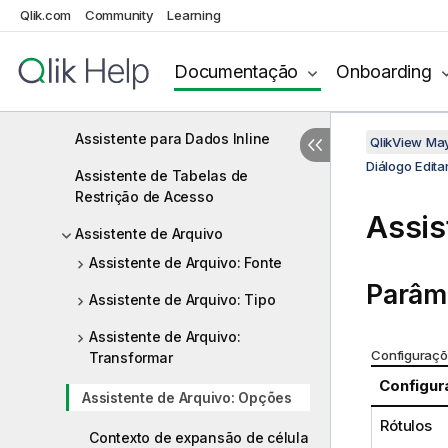
Criar Comando Select
Qlik.com
Community
Learning
Abrir Arquivos Locais
Documentação
Onboarding
Abrir Arquivos da Internet ou Abrir
Documento QlikView
Assistente para Dados Inline
QlikView Ma
Diálogo Editar
Assistente de Tabelas de
Restrição de Acesso
Assis
Assistente de Arquivo
Assistente de Arquivo: Fonte
Parâm
Assistente de Arquivo: Tipo
Assistente de Arquivo:
Configuraçõ
Transformar
Configur
Assistente de Arquivo: Opções
Rótulos
Contexto de expansão de célula