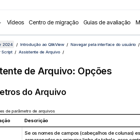
Vídeos
Centro de migração
Guias de avaliação
M
y 2024
Introdução ao QlikView
Navegar pela interface do usuário
 Script
Assistente de Arquivo
tente de Arquivo: Opções
etros do Arquivo
es de parâmetro de arquivos
ação
Descrição
Se os nomes de campos (cabeçalhos de colunas) e
armazenados na primeira linha da tabela, esse cont