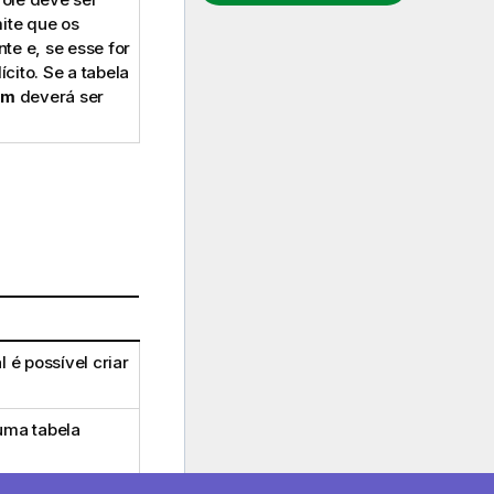
ite que os
e e, se esse for
cito. Se a tabela
um
deverá ser
l é possível criar
uma tabela