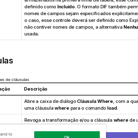
definido como
Incluído
. O formato DIF também perm
nomes de campos sejam especificados explicitament
o caso, esse controle deverá ser definido como Explí
não contiver nomes de campos, a alternativa
Nenh
usada.
ulas
es de cláusulas
ação
Descrição
Abre a caixa de diálogo
Cláusula Where
, com a qua
uma cláusula
where
para o comando
load
.
Revoga a transformação e/ou a cláusula
where
de 
cruzada.
 and to
Ok