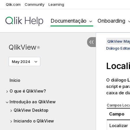
Qlik.com
Community
Learning
Documentação
Onboarding
QlikView Ma
QlikView
®
Diálogo Editar
May 2024
Locali
O diálogo
L
Início
script e pa
O que é QlikView?
caixa de d
Introdução ao QlikView
Campos Local
QlikView Desktop
Campo
Iniciando o QlikView
Localizar