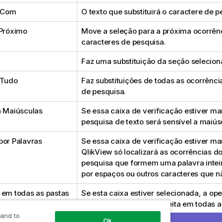
r Com
O texto que substituirá o caractere de p
 Próximo
Move a seleção para a próxima ocorrên
caracteres de pesquisa.
Faz uma substituição da seção selecion
 Tudo
Faz substituições de todas as ocorrênci
de pesquisa.
a Maiúsculas
Se essa caixa de verificação estiver ma
pesquisa de texto será sensível a maiús
por Palavras
Se essa caixa de verificação estiver ma
QlikView só localizará as ocorrências d
pesquisa que formem uma palavra inteir
por espaços ou outros caracteres que nã
 em todas as pastas
Se esta caixa estiver selecionada, a op
localizar/substituir será feita em todas 
script.
 and to
Ok