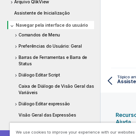
Arquivo QlikView
Assistente de Inicialização
Navegar pela interface do usuário
Comandos de Menu
Preferências do Usuário: Geral
Barras de Ferramentas e Barra de
Status
Diálogo Editar Script
Tópico ant
Assiste
Caixa de Diálogo de Visão Geral das
Variáveis
Diálogo Editar expressão
Recurs
Visão Geral das Expressões
Ajuda
Painel Objetos do Server
We use cookies to improve your experience with our websites
Vídeos da