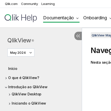
Qlik.com
Community
Learning
Documentação
Onboarding
QlikView Ma
QlikView
®
Naveg
May 2024
Nesta seçã
Início
O que é QlikView?
Introdução ao QlikView
QlikView Desktop
Iniciando o QlikView