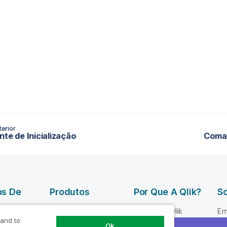
erior
nte de Inicialização
Coma
os De
Produtos
Por Que A Qlik?
So
DATA
Por que a Qlik
Em
INTEGRATION
 and to
 Qlik
Confiança e
Li
Ok
AND QUALITY