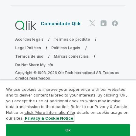
Comunidade Qlik
Acordos legais
Termos do produto
Legal Policies
Políticas Legais
Termos de uso
Marcas comerciais
Do Not Share My Info
Copyright © 1993-2026 QlikTech International AB. Todos os
direitos reservados.
We use cookies to improve your experience with our websites
and to deliver content tailored to your interests. By clicking ‘Ok’,
Participe do Programa de Modernização
you accept the use of additional cookies which may involve
data transmission to third parties. Refer to our Privacy & Cookie
do Analytics
Notice or click ‘More Information’ for details on cookie usage on
our sites.
Privacy & Cookie Notice
Modernize sem comprometer seus valiosos aplicativos
QlikView com o Programa de Modernização do Analytics.
Ok
Clique aqui
para mais informações ou entre em contato: