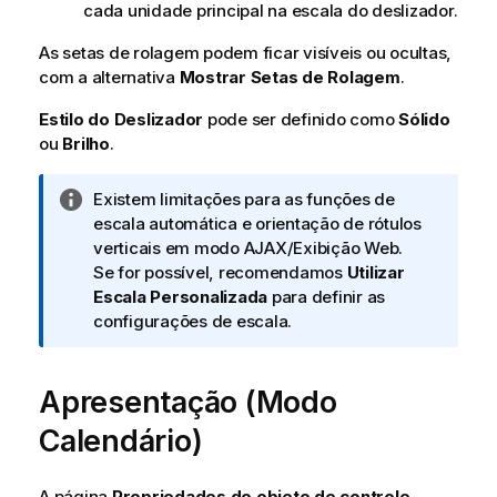
cada unidade principal na escala do deslizador.
As setas de rolagem podem ficar visíveis ou ocultas,
com a alternativa
Mostrar Setas de Rolagem
.
Estilo do Deslizador
pode ser definido como
Sólido
ou
Brilho
.
N
Existem limitações para as funções de
o
escala automática e orientação de rótulos
t
verticais em modo AJAX/Exibição Web.
a
Se for possível, recomendamos
Utilizar
i
Escala Personalizada
para definir as
n
configurações de escala.
f
o
Apresentação (Modo
r
m
Calendário)
a
t
i
A página
Propriedades do objeto de controle