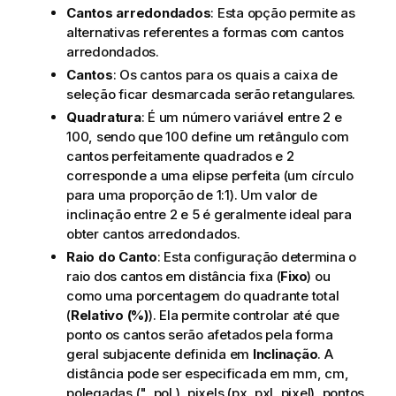
Cantos arredondados
: Esta opção permite as
alternativas referentes a formas com cantos
arredondados.
Cantos
: Os cantos para os quais a caixa de
seleção ficar desmarcada serão retangulares.
Quadratura
: É um número variável entre 2 e
100, sendo que 100 define um retângulo com
cantos perfeitamente quadrados e 2
corresponde a uma elipse perfeita (um círculo
para uma proporção de 1:1). Um valor de
inclinação entre 2 e 5 é geralmente ideal para
obter cantos arredondados.
Raio do Canto
: Esta configuração determina o
raio dos cantos em distância fixa (
Fixo
) ou
como uma porcentagem do quadrante total
(
Relativo (%)
). Ela permite controlar até que
ponto os cantos serão afetados pela forma
geral subjacente definida em
Inclinação
. A
distância pode ser especificada em mm, cm,
polegadas (", pol.), pixels (px, pxl, pixel), pontos