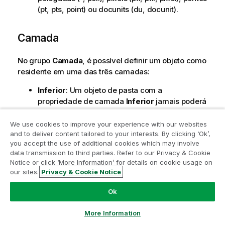
(pt, pts, point) ou docunits (du, docunit).
Camada
No grupo
Camada
, é possível definir um objeto como
residente em uma das três camadas:
Inferior
: Um objeto de pasta com a
propriedade de camada
Inferior
jamais poderá
sobrepor objetos de pasta nas camadas
Normal
e
Superior
. Ele poderá somente ser
We use cookies to improve your experience with our websites
posicionado na parte superior de outros objetos
and to deliver content tailored to your interests. By clicking ‘Ok’,
Participe do Programa de Modernização
you accept the use of additional cookies which may involve
da pasta na camada
Inferior
.
data transmission to third parties. Refer to our Privacy & Cookie
do Analytics
Normal
: Ao serem criados, os objetos de pasta
Notice or click ‘More Information’ for details on cookie usage on
residem na camada
Normal
(intermediária).
our sites.
Privacy & Cookie Notice
Modernize sem comprometer seus valiosos aplicativos
Um objeto de pasta na camada
Normal
nunca
QlikView com o Programa de Modernização do Analytics.
poderá ser sobreposto por objetos de pasta na
Ok
Clique aqui
para mais informações ou entre em contato:
camada
Inferior
e nunca poderá sobrepor
ampquestions@qlik.com
objetos de pasta na camada
Superior
.
More Information