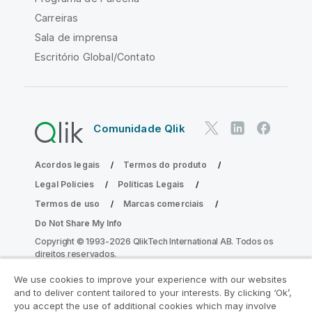
Carreiras
Sala de imprensa
Escritório Global/Contato
Comunidade Qlik
Acordos legais
Termos do produto
Legal Policies
Políticas Legais
Termos de uso
Marcas comerciais
Do Not Share My Info
Copyright © 1993-2026 QlikTech International AB. Todos os
direitos reservados.
We use cookies to improve your experience with our websites
and to deliver content tailored to your interests. By clicking ‘Ok’,
Participe do Programa de Modernização
you accept the use of additional cookies which may involve