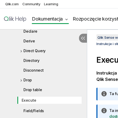
Comment field
Qlik.com
Community
Learning
Comment table
Dokumentacja
Rozpoczęcie korzyst
Connect
Declare
Qlik Sense 
Derive
Instrukcje i 
Direct Query
Execu
Directory
Disconnect
Instrukcja
Qlik Sense
Drop
Drop table
I
Ta f
n
Execute
f
I
Ta i
Field/Fields
o
n
dost
r