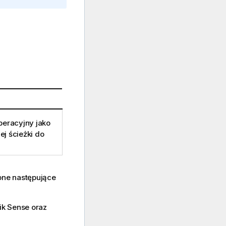
peracyjny jako
j ścieżki do
one następujące
ik Sense
oraz