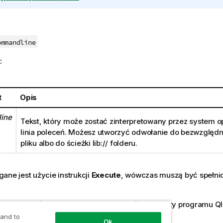
ommandline
:
t
Opis
ine
Tekst, który może zostać zinterpretowany przez system o
linia poleceń. Możesz utworzyć odwołanie do bezwzględne
pliku albo do ścieżki
lib://
folderu.
ane jest użycie instrukcji
Execute
, wówczas muszą być spełni
y uruchomić program w trybie zgodności (dotyczy programu
Ql
ramu
Qlik Sense Desktop
).
 and to
Ok