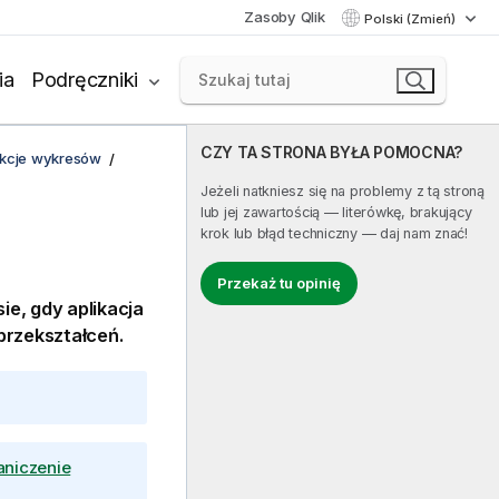
Zasoby Qlik
Polski (Zmień)
ia
Podręczniki
CZY TA STRONA BYŁA POMOCNA?
unkcje wykresów
Jeżeli natkniesz się na problemy z tą stroną
lub jej zawartością — literówkę, brakujący
krok lub błąd techniczny — daj nam znać!
Przekaż tu opinię
e, gdy aplikacja
przekształceń.
niczenie