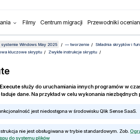
ania
Filmy
Centrum migracji
Przewodniki ocenian
w systemie Windows May 2025
— tworzenie
Składnia skryptów i f
słowa kluczowe skryptu
Zwykłe instrukcje skryptu
te
Execute
służy do uruchamiania innych programów w czasi
ładuje dane. Na przykład w celu wykonania niezbędnych 
unkcjonalność jest niedostępna w środowisku
Qlik Sense SaaS
.
nstrukcja nie jest obsługiwana w trybie standardowym.
Zob.
Ogra
ępu do systemu plików