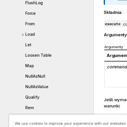
FlushLog
f
m
o
a
Składnia:
Force
r
c
m
j
From
execute
c
a
a
Load
Argumenty
c
j
Let
Argumenty
a
Argumen
Loosen Table
Map
commandl
NullAsNull
NullAsValue
Qualify
Jeśli wymag
warunki:
Rem
Należ
Rename
prog
We use cookies to improve your experience with our websites