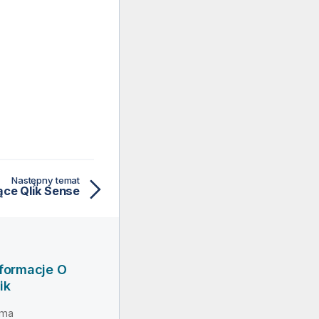
Następny temat
ące Qlik Sense
nformacje O
ik
rma