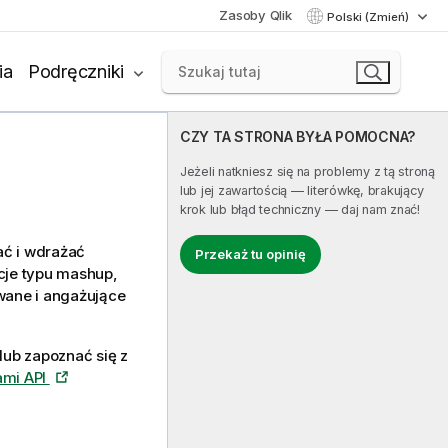
Zasoby Qlik
Polski (Zmień)
ia
Podręczniki
CZY TA STRONA BYŁA POMOCNA?
Jeżeli natkniesz się na problemy z tą stroną
lub jej zawartością — literówkę, brakujący
krok lub błąd techniczny — daj nam znać!
ać i wdrażać
Przekaż tu opinię
cje typu mashup,
owane i angażujące
 lub zapoznać się z
sami API