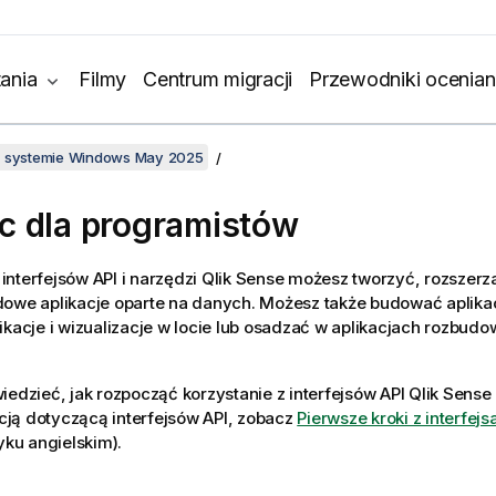
ania
Filmy
Centrum migracji
Przewodniki ocenian
w systemie Windows May 2025
 dla programistów
nterfejsów API i narzędzi
Qlik Sense
możesz tworzyć, rozszerz
dowe aplikacje oparte na danych. Możesz także budować aplika
ikacje i wizualizacje w locie lub osadzać w aplikacjach rozbud
iedzieć, jak rozpocząć korzystanie z interfejsów API Qlik Sense
ją dotyczącą interfejsów API, zobacz
Pierwsze kroki z interfej
zyku angielskim)
.