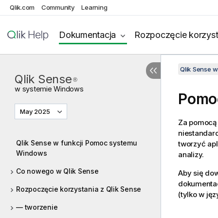
Qlik.com
Community
Learning
Dokumentacja
Rozpoczęcie korzyst
Qlik Sense 
Qlik Sense
®
w systemie
Windows
Pomoc
May 2025
Za pomocą i
niestandar
Qlik Sense w funkcji Pomoc systemu
tworzyć apl
Windows
analizy.
Co nowego w Qlik Sense
Aby się dow
dokumentac
Rozpoczęcie korzystania z Qlik Sense
(tylko w ję
— tworzenie