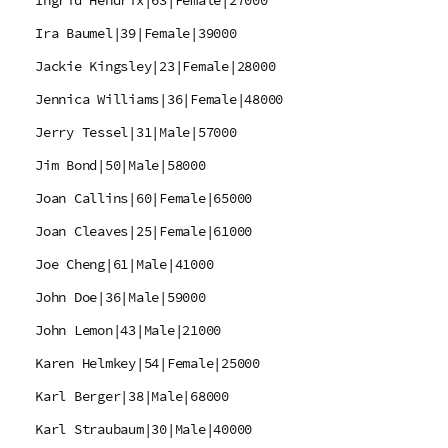
Ingrid Hendrix|63|Female|27000
Ira Baumel|39|Female|39000
Jackie Kingsley|23|Female|28000
Jennica Williams|36|Female|48000
Jerry Tessel|31|Male|57000
Jim Bond|50|Male|58000
Joan Callins|60|Female|65000
Joan Cleaves|25|Female|61000
Joe Cheng|61|Male|41000
John Doe|36|Male|59000
John Lemon|43|Male|21000
Karen Helmkey|54|Female|25000
Karl Berger|38|Male|68000
Karl Straubaum|30|Male|40000