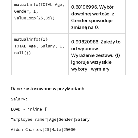
mutualinfo(TOTAL Age,
0.68196996. Wybór
Gender, 1,
dowolnej wartości z
ValueLoop(25,35))
Gender
spowoduje
zmianę na 0.
mutualinfo({1}
0.99820986. Zależy to
TOTAL Age, Salary, 1,
od wyborów.
null())
Wyrażenie zestawu {1}
ignoruje wszystkie
wybory i wymiary.
Dane zastosowane w przykładach:
Salary:
LOAD * inline [
"Employee name"|Age|Gender|Salary
Aiden Charles|20|Male|25000