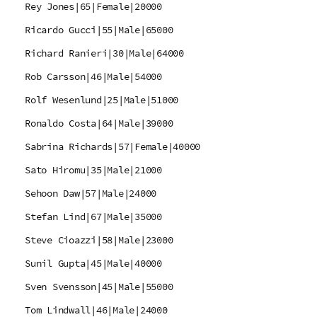
Rey Jones|65|Female|20000
Ricardo Gucci|55|Male|65000
Richard Ranieri|30|Male|64000
Rob Carsson|46|Male|54000
Rolf Wesenlund|25|Male|51000
Ronaldo Costa|64|Male|39000
Sabrina Richards|57|Female|40000
Sato Hiromu|35|Male|21000
Sehoon Daw|57|Male|24000
Stefan Lind|67|Male|35000
Steve Cioazzi|58|Male|23000
Sunil Gupta|45|Male|40000
Sven Svensson|45|Male|55000
Tom Lindwall|46|Male|24000