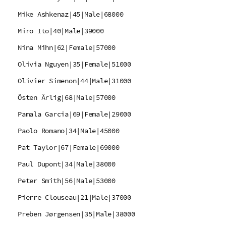
Mike Ashkenaz|45|Male|68000
Miro Ito|40|Male|39000
Nina Mihn|62|Female|57000
Olivia Nguyen|35|Female|51000
Olivier Simenon|44|Male|31000
Östen Ärlig|68|Male|57000
Pamala Garcia|69|Female|29000
Paolo Romano|34|Male|45000
Pat Taylor|67|Female|69000
Paul Dupont|34|Male|38000
Peter Smith|56|Male|53000
Pierre Clouseau|21|Male|37000
Preben Jørgensen|35|Male|38000