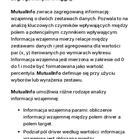
MutualInfo
zwraca zagregowaną informację
wzajemną o dwóch zestawach danych. Pozwala to na
analizę kluczowych czynników wpływających między
polem a potencjalnym czynnikiem wpływającym.
Informacja wzajemna mierzy relacje między
zestawami danych i jest agregowana dla wartości
par (x, y) iterowanych po wymiarach wykresu.
Informacja wzajemna jest mierzona w zakresie od 0
do 1 i może być formatowana jako wartość
percentyla.
MutualInfo
definiuje się przy użyciu
wyborów lub wyrażenia zestawu.
MutualInfo
umożliwia różne rodzaje analizy
informacji wzajemnej:
Informacja wzajemna parami: obliczenie
informacji wzajemnej między polem driver a
polem target.
Podział pól driver według wartości: informacja
wzajemna jest obliczana między