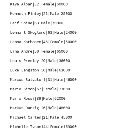
Kaya Alpan|32|Female|60000
Kenneth Finley|21|Male|25000
Leif Shine|63|Male|70000
Lennart Skoglund|63|Male|24000
Leona Korhonen|46|Female|50000
Lina André|50|Female|65000
Louis Presley|29|Male|36000
Luke Langston|50|Male|63000
Marcus Salvatori|31|Male|46000
Marie Simon|57|Female|23000
Mario Rossi|39|Male|62000
Markus Danzig|26|Male|48000
Michael Carlen|21|Male|45000
Michelle Tyson|44|Female|69000