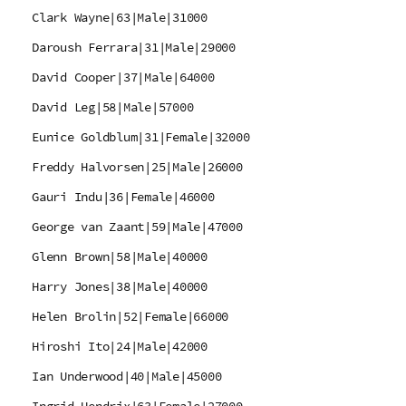
Clark Wayne|63|Male|31000
Daroush Ferrara|31|Male|29000
David Cooper|37|Male|64000
David Leg|58|Male|57000
Eunice Goldblum|31|Female|32000
Freddy Halvorsen|25|Male|26000
Gauri Indu|36|Female|46000
George van Zaant|59|Male|47000
Glenn Brown|58|Male|40000
Harry Jones|38|Male|40000
Helen Brolin|52|Female|66000
Hiroshi Ito|24|Male|42000
Ian Underwood|40|Male|45000