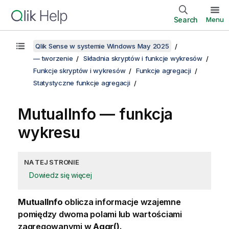
Search
Menu
Qlik Sense w systemie Windows May 2025
— tworzenie
Składnia skryptów i funkcje wykresów
Funkcje skryptów i wykresów
Funkcje agregacji
Statystyczne funkcje agregacji
MutualInfo
— funkcja
wykresu
NA TEJ STRONIE
Dowiedz się więcej
MutualInfo
oblicza informacje wzajemne
pomiędzy dwoma polami lub wartościami
zagregowanymi w
Aggr()
.