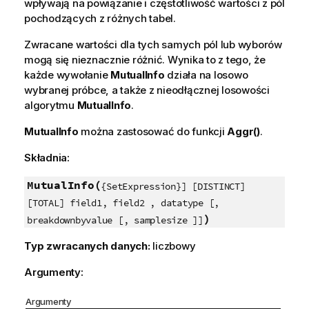
wpływają na powiązanie i częstotliwość wartości z pól
pochodzących z różnych tabel.
Zwracane wartości dla tych samych pól lub wyborów
mogą się nieznacznie różnić. Wynika to z tego, że
każde wywołanie
MutualInfo
działa na losowo
wybranej próbce, a także z nieodłącznej losowości
algorytmu
MutualInfo
.
MutualInfo
można zastosować do funkcji
Aggr()
.
Składnia:
MutualInfo(
{SetExpression}] [DISTINCT]
[TOTAL] field1, field2 , datatype [,
)
breakdownbyvalue [, samplesize ]]
Typ zwracanych danych:
liczbowy
Argumenty:
Argumenty