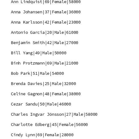
Ann Lindquist|69|Female|58000
Anna Johansen|37|Female|36000
Anna Karlsson|42|Female|23000
Antonio Garcia|20|Male|61000
Benjamin Smith|42|Male|27000
Bill Yang|49|Male|50000
Binh Protzmann|69|Male|21000
Bob Park|51|Male|54000
Brenda Davies|25|Male|32000
Celine Gagnon|48|Female|38000
Cezar Sandu|50|Male|46000
Charles Ingvar Jönsson|27|Male|58000
Charlotte Edberg|45|Female|56000
Cindy Lynn|69|Female|28000