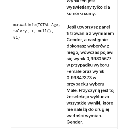
Wynik ten jest
wyświetlany tylko dla
komórki sumy.
mutualinfo(TOTAL Age,
Jeśli utworzysz panel
Salary, 1, null(),
filtrowania z wymiarem
81)
Gender
, a następnie
dokonasz wyborów z
niego, wówczas pojawi
się wynik 0,99805677
w przypadku wyboru
Female
oraz wynik
0,99847373 w
przypadku wyboru
Male
. Przyczyną jest to,
że selekcja wyklucza
wszystkie wyniki, które
nie należą do drugiej
wartości wymiaru
Gender
.