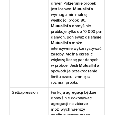
driver. Pobieranie próbek
jest losowe.
MutualInfo
wymaga minimalnej
wielkości próbki 80.
MutualInfo
domyślnie
próbkuje tylko do 10 000 par
danych, ponieważ działanie
MutualInfo
może
intensywnie wykorzystywać
zasoby. Można określić
większą liczbę par danych
w próbce. Jeśli
MutualInfo
spowoduje przekroczenie
limitu czasu, zmniejsz
rozmiar próbki.
SetExpression
Funkcja agregacji będzie
domyślnie dokonywać
agregacji na zbiorze
możliwych wierszy
zdefiniowanym przez