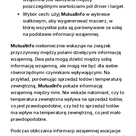
poszczególnymi wartościami pól driver i target.
Wybór cech: użyj
MutualInfo
w wykresie
siatkowym, aby wygenerować macierz, w
której wszystkie pola są porównywane ze sobą
na podstawie informacji wzajemnej.
MutualInfo
niekoniecznie wskazuje na związek
przyczynowy między polami dzielącymi informację
wzajemną. Dwa pola mogą dzielić między sobą
informację wzajemną, ale mogą nie być dla siebie
równorzędnymi czynnikami wpływającymi. Na
przykład, porównując sprzedaż lodów i temperaturę
zewnętrzną,
MutualInfo
pokaże informację
wzajemną między nimi. Nie wskaże natomiast, czy to
temperatura zewnętrzna wpływa na sprzedaż lodów,
co jest prawdopodobne, czy też to sprzedaż lodów
ma wpływ na temperaturę zewnętrzną, co jest mało
prawdopodobne.
Podczas obliczania informacji wzajemnej asocjacje