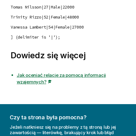
Tomas Nilsson|27|Male|22000
Trinity Rizzo|52|Female|48000
Vanessa Lambert|54|Female|27000
] (delimiter is '|');
Dowiedz się więcej
Jak oceniać relacje za pomocą informacji
wzajemnych?
Czy ta strona była pomocna?
Jeżeli natkniesz się na problemy z tą stroną lub jej
zawartością — literówkę, brakujący krok lub błąd