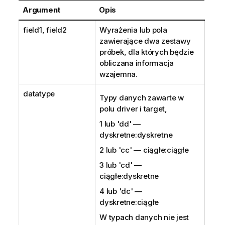
Argument
Opis
field1, field2
Wyrażenia lub pola
zawierające dwa zestawy
próbek, dla których będzie
obliczana informacja
wzajemna.
datatype
Typy danych zawarte w
polu driver i target,
1 lub
'dd'
—
dyskretne:dyskretne
2 lub
'cc'
— ciągłe:ciągłe
3 lub
'cd'
—
ciągłe:dyskretne
4 lub
'dc'
—
dyskretne:ciągłe
W typach danych nie jest