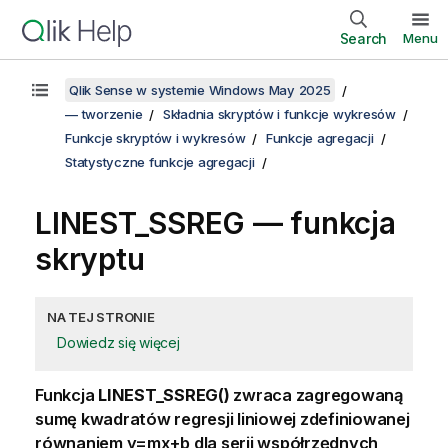
Search
Menu
Qlik Sense w systemie Windows May 2025
— tworzenie
Składnia skryptów i funkcje wykresów
Funkcje skryptów i wykresów
Funkcje agregacji
Statystyczne funkcje agregacji
LINEST_SSREG — funkcja
skryptu
NA TEJ STRONIE
Dowiedz się więcej
Funkcja
LINEST_SSREG()
zwraca zagregowaną
sumę kwadratów regresji liniowej zdefiniowanej
równaniem
y=mx+b
dla serii współrzędnych