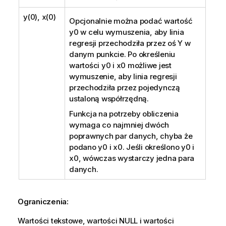
y(0), x(0)
Opcjonalnie można podać wartość
y0
w celu wymuszenia, aby linia
regresji przechodziła przez oś Y w
danym punkcie. Po określeniu
wartości
y0
i
x0
możliwe jest
wymuszenie, aby linia regresji
przechodziła przez pojedynczą
ustaloną współrzędną.
Funkcja na potrzeby obliczenia
wymaga co najmniej dwóch
poprawnych par danych, chyba że
podano
y0
i
x0
. Jeśli określono
y0
i
x0
, wówczas wystarczy jedna para
danych.
Ograniczenia:
Wartości tekstowe, wartości
NULL
i wartości