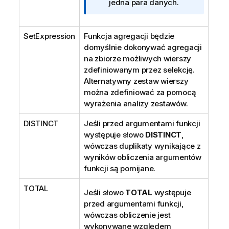
j
jedna para danych.
a
SetExpression
Funkcja agregacji będzie
domyślnie dokonywać agregacji
na zbiorze możliwych wierszy
zdefiniowanym przez selekcję.
Alternatywny zestaw wierszy
można zdefiniować za pomocą
wyrażenia analizy zestawów.
DISTINCT
Jeśli przed argumentami funkcji
występuje słowo
DISTINCT
,
wówczas duplikaty wynikające z
wyników obliczenia argumentów
funkcji są pomijane.
TOTAL
Jeśli słowo
TOTAL
występuje
przed argumentami funkcji,
wówczas obliczenie jest
wykonywane względem