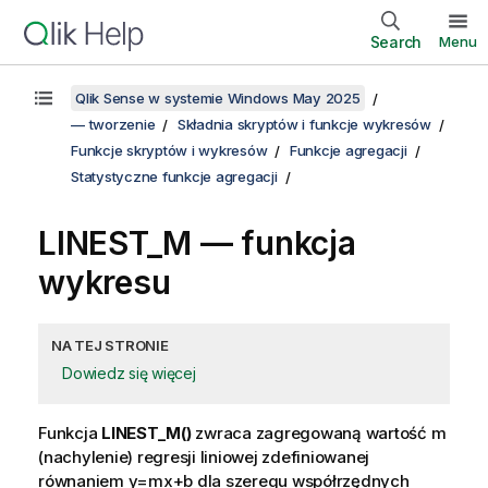
Search
Menu
Qlik Sense w systemie Windows May 2025
— tworzenie
Składnia skryptów i funkcje wykresów
Funkcje skryptów i wykresów
Funkcje agregacji
Statystyczne funkcje agregacji
LINEST_M
— funkcja
wykresu
NA TEJ STRONIE
Dowiedz się więcej
Funkcja
LINEST_M()
zwraca zagregowaną wartość
m
(nachylenie) regresji liniowej zdefiniowanej
równaniem
y=mx+b
dla szeregu współrzędnych