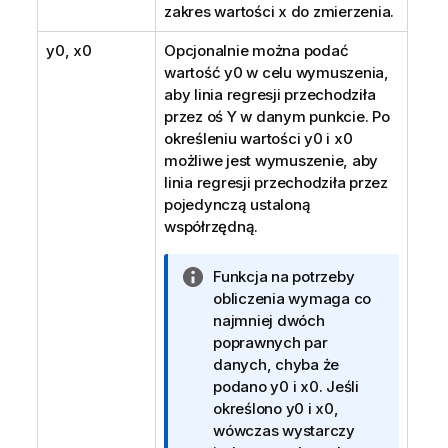
zakres wartości
x
do zmierzenia.
y0
,
x0
Opcjonalnie można podać
wartość
y0
w celu wymuszenia,
aby linia regresji przechodziła
przez oś Y w danym punkcie. Po
określeniu wartości
y0
i
x0
możliwe jest wymuszenie, aby
linia regresji przechodziła przez
pojedynczą ustaloną
współrzędną.
I
Funkcja na potrzeby
n
obliczenia wymaga co
f
najmniej dwóch
o
poprawnych par
r
danych, chyba że
m
podano
y0
i
x0
. Jeśli
a
określono
y0
i
x0
,
c
wówczas wystarczy