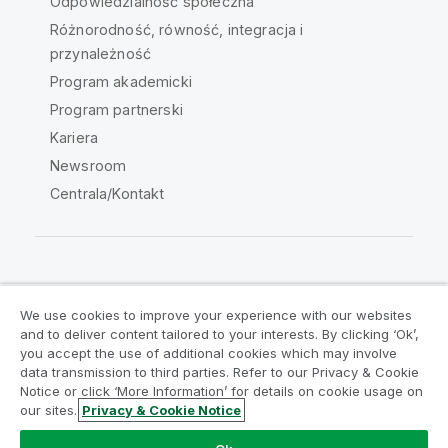
Odpowiedzialność społeczna
Różnorodność, równość, integracja i
przynależność
Program akademicki
Program partnerski
Kariera
Newsroom
Centrala/Kontakt
Społeczność Qlik
We use cookies to improve your experience with our websites
and to deliver content tailored to your interests. By clicking ‘Ok’,
Umowy prawne
Warunki produktu
you accept the use of additional cookies which may involve
data transmission to third parties. Refer to our Privacy & Cookie
Legal Policies
Legal Policies
Notice or click ‘More Information’ for details on cookie usage on
Warunki korzystania
Znaki towarowe
our sites.
Privacy & Cookie Notice
Do Not Share My Info