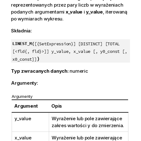
reprezentowanych przez pary liczb w wyrażeniach
podanych argumentami
x_value
i
y_value
, iterowaną
po wymiarach wykresu.
Składnia:
LINEST_M(
[{SetExpression}] [DISTINCT] [TOTAL
[<fld{, fld}>]] y_value, x_value [, y0_const [,
)
x0_const]]
Typ zwracanych danych:
numeric
Argumenty:
Argumenty
Argument
Opis
y_value
Wyrażenie lub pole zawierające
zakres wartości
y
do zmierzenia.
x_value
Wyrażenie lub pole zawierające