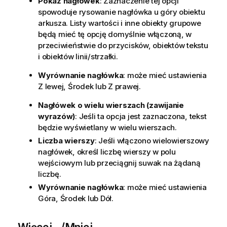
Pokaż nagłówek
: Zaznaczenie tej opcji
spowoduje rysowanie nagłówka u góry obiektu
arkusza. Listy wartości i inne obiekty grupowe
będą mieć tę opcję domyślnie włączoną, w
przeciwieństwie do przycisków, obiektów tekstu
i obiektów linii/strzałki.
Wyrównanie nagłówka
: może mieć ustawienia
Z lewej, Środek lub Z prawej.
Nagłówek o wielu wierszach (zawijanie
wyrazów)
: Jeśli ta opcja jest zaznaczona, tekst
będzie wyświetlany w wielu wierszach.
Liczba wierszy
: Jeśli włączono wielowierszowy
nagłówek, określ liczbę wierszy w polu
wejściowym lub przeciągnij suwak na żądaną
liczbę.
Wyrównanie nagłówka
: może mieć ustawienia
Góra, Środek lub Dół.