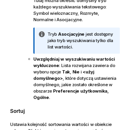
Tutaj można określić domyślny tryb
każdego wyszukiwania tekstowego:
Symbol wieloznaczny
,
Rozmyte
,
Normalne
i
Asocjacyjne
.
I
Tryb
Asocjacyjne
jest dostępny
n
jako tryb wyszukiwania tylko dla
f
list wartości.
o
Uwzględniaj w wyszukiwaniu wartości
r
wykluczone
: Lista rozwijana zawiera do
m
wyboru opcje
Tak
,
Nie
i
<użyj
a
domyślnego>
, które dotyczą ustawienia
c
domyślnego, jakie zostało określone w
j
obszarze
Preferencje użytkownika,
a
Ogólne
.
Sortuj
Ustawia kolejność sortowania wartości w obiekcie