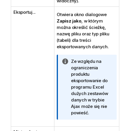
widoczny).
Eksportuj...
Otwiera okno dialogowe
Zapisz jako
, w którym
można określić ścieżkę,
nazwę pliku oraz typ pliku
(tabeli) dla treści
eksportowanych danych.
I
Ze względu na
n
ograniczenia
f
produktu
o
eksportowanie do
r
programu Excel
m
dużych zestawów
a
danych w trybie
c
Ajax może się nie
j
powieść.
a