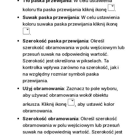
Tło paska przewijania
: W celu ustawienia
koloru tła paska przewijania kliknij ikonę
.
Suwak paska przewijania
: W celu ustawienia
koloru suwaka paska przewijania kliknij ikonę
.
Szerokość paska przewijania
: Określ
szerokość obramowania w polu wejściowym lub
przesuń suwak na odpowiednią wartość.
Szerokość jest określona w pikselach. Ta
kontrolka wpływa zarówno na szerokość, jak i
na względny rozmiar symboli paska
przewijania.
Użyj obramowania
: Zaznacz to pole wyboru,
aby używać obramowania wokół obiektu
arkusza. Kliknij ikonę
, aby ustawić kolor
obramowania.
Szerokość obramowania
: Określ szerokość
obramowania w polu wejściowym lub przesuń
suwak na odpowiednią wartość. Szerokość jest