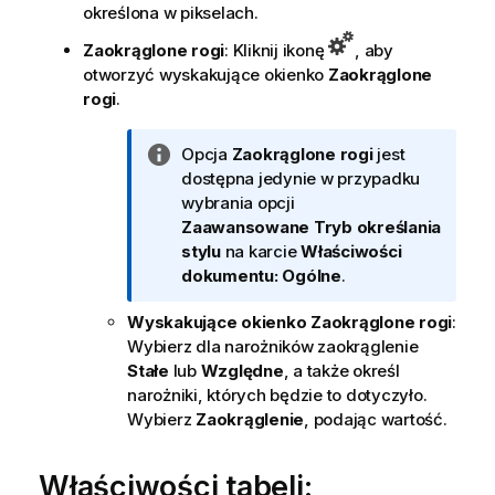
określona w pikselach.
Zaokrąglone rogi
: Kliknij ikonę
, aby
otworzyć wyskakujące okienko
Zaokrąglone
rogi
.
I
Opcja
Zaokrąglone rogi
jest
n
dostępna jedynie w przypadku
f
wybrania opcji
o
Zaawansowane
Tryb określania
r
stylu
na karcie
Właściwości
m
dokumentu: Ogólne
.
a
Wyskakujące okienko Zaokrąglone rogi
:
c
Wybierz dla narożników zaokrąglenie
j
Stałe
lub
Względne
, a także określ
a
narożniki, których będzie to dotyczyło.
Wybierz
Zaokrąglenie
, podając wartość.
Właściwości tabeli: