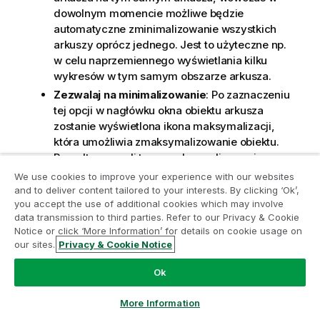
dowolnym momencie możliwe będzie
automatyczne zminimalizowanie wszystkich
arkuszy oprócz jednego. Jest to użyteczne np.
w celu naprzemiennego wyświetlania kilku
wykresów w tym samym obszarze arkusza.
Zezwalaj na minimalizowanie
: Po zaznaczeniu
tej opcji w nagłówku okna obiektu arkusza
zostanie wyświetlona ikona maksymalizacji,
która umożliwia zmaksymalizowanie obiektu.
Ponadto pozwoli to na maksymalizowanie
obiektu poprzez dwukrotne kliknięcie nagłówka.
We use cookies to improve your experience with our websites
Dołącz do Programu Modernizacji
Jeśli zaznaczono obydwie opcje,
Zezwalaj na
and to deliver content tailored to your interests. By clicking ‘Ok’,
Analityki
you accept the use of additional cookies which may involve
minimalizowanie
i
Zezwalaj na
data transmission to third parties. Refer to our Privacy & Cookie
maksymalizowanie
, wówczas dwukrotne
Notice or click ‘More Information’ for details on cookie usage on
Przeprowadź modernizację bez szkody dla Twoich
kliknięcie spowoduje minimalizację obiektu.
our sites.
Privacy & Cookie Notice
cennych aplikacji QlikView za pomocą programu
Tekst pomocy
: Tutaj można wprowadzić tekst
Analytics Modernization Program.
Kliknij tutaj
aby
pomocy, który będzie wyświetlany w
Ok
uzyskać więcej informacji lub skontaktuj się z nami:
wyskakującym okienku. Ta opcja jest
ampquestions@qlik.com
niedostępna na poziomie dokumentu. Wartość
More Information
może zostać wprowadzona jako formuła