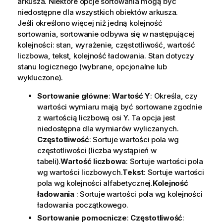
arkusza. Niektóre opcje sortowania mogą być
niedostępne dla wszystkich obiektów arkusza.
Jeśli określono więcej niż jedną kolejność
sortowania, sortowanie odbywa się w następującej
kolejności: stan, wyrażenie, częstotliwość, wartość
liczbowa, tekst, kolejność ładowania.
Stan
dotyczy
stanu logicznego (wybrane, opcjonalne lub
wykluczone).
Sortowanie główne
:
Wartość Y
: Określa, czy
wartości wymiaru mają być sortowane zgodnie
z wartością liczbową osi Y. Ta opcja jest
niedostępna dla wymiarów wyliczanych.
Częstotliwość
: Sortuje wartości pola wg
częstotliwości (liczba wystąpień w
tabeli).
Wartość liczbowa
: Sortuje wartości pola
wg wartości liczbowych.
Tekst
: Sortuje wartości
pola wg kolejności alfabetycznej.
Kolejność
ładowania
: Sortuje wartości pola wg kolejności
ładowania początkowego.
Sortowanie pomocnicze
:
Częstotliwość
: