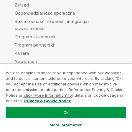
Zarząd
Odpowiedzialność społeczna
Różnorodność, równość, integracja i
przynależność
Program akademicki
Program partnerski
Kariera
Newsroom
Centrala/Kontakt
We use cookies to improve your experience with our websites
Dołącz do Programu Modernizacji
and to deliver content tailored to your interests. By clicking ‘Ok’,
Analityki
you accept the use of additional cookies which may involve
data transmission to third parties. Refer to our Privacy & Cookie
Notice or click ‘More Information’ for details on cookie usage on
Przeprowadź modernizację bez szkody dla Twoich
Społeczność Qlik
our sites.
Privacy & Cookie Notice
cennych aplikacji QlikView za pomocą programu
Analytics Modernization Program.
Kliknij tutaj
aby
Ok
Umowy prawne
Warunki produktu
uzyskać więcej informacji lub skontaktuj się z nami:
ampquestions@qlik.com
Legal Policies
Legal Policies
More Information
Warunki korzystania
Znaki towarowe