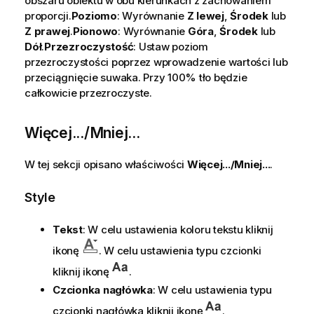
obszaru obiektu w obu kierunkach z zachowaniem
proporcji.
Poziomo
: Wyrównanie
Z lewej
,
Środek
lub
Z prawej
.
Pionowo
: Wyrównanie
Góra
,
Środek
lub
Dół
.
Przezroczystość
: Ustaw poziom
przezroczystości poprzez wprowadzenie wartości lub
przeciągnięcie suwaka. Przy 100% tło będzie
całkowicie przezroczyste.
Więcej.../Mniej...
W tej sekcji opisano właściwości
Więcej.../Mniej...
.
Style
Tekst
: W celu ustawienia koloru tekstu kliknij
ikonę
. W celu ustawienia typu czcionki
kliknij ikonę
.
Czcionka nagłówka
: W celu ustawienia typu
czcionki nagłówka kliknij ikonę
.