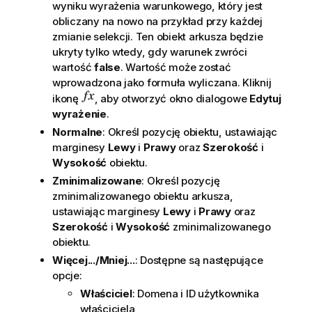
wyniku wyrażenia warunkowego, który jest
obliczany na nowo na przykład przy każdej
zmianie selekcji. Ten obiekt arkusza będzie
ukryty tylko wtedy, gdy warunek zwróci
wartość
false
. Wartość może zostać
wprowadzona jako formuła wyliczana. Kliknij
ikonę
, aby otworzyć okno dialogowe
Edytuj
wyrażenie
.
Normalne
: Określ pozycję obiektu, ustawiając
marginesy
Lewy
i
Prawy
oraz
Szerokość
i
Wysokość
obiektu.
Zminimalizowane
: Określ pozycję
zminimalizowanego obiektu arkusza,
ustawiając marginesy
Lewy
i
Prawy
oraz
Szerokość
i
Wysokość
zminimalizowanego
obiektu.
Więcej.../Mniej...
: Dostępne są następujące
opcje:
Właściciel
: Domena i ID użytkownika
właściciela