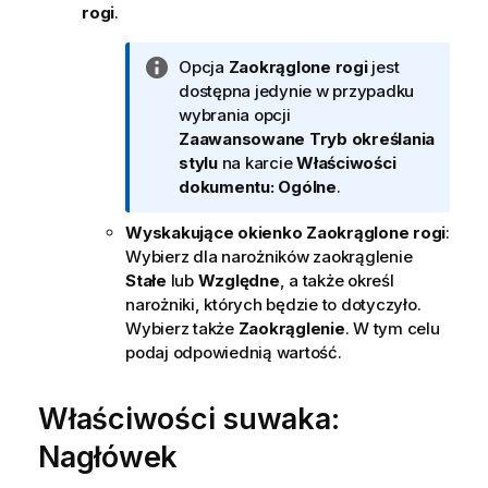
rogi
.
I
Opcja
Zaokrąglone rogi
jest
n
dostępna jedynie w przypadku
f
wybrania opcji
o
Zaawansowane
Tryb określania
r
stylu
na karcie
Właściwości
m
dokumentu: Ogólne
.
a
Wyskakujące okienko Zaokrąglone rogi
:
c
Wybierz dla narożników zaokrąglenie
j
Stałe
lub
Względne
, a także określ
a
narożniki, których będzie to dotyczyło.
Wybierz także
Zaokrąglenie
. W tym celu
podaj odpowiednią wartość.
Właściwości suwaka:
Nagłówek