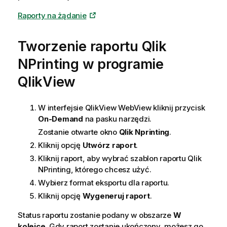
Raporty na żądanie
Tworzenie raportu Qlik
NPrinting w programie
QlikView
W interfejsie QlikView WebView kliknij przycisk
On-Demand
na pasku narzędzi.
Zostanie otwarte okno
Qlik Nprinting
.
Kliknij opcję
Utwórz raport
.
Kliknij raport, aby wybrać szablon raportu Qlik
NPrinting, którego chcesz użyć.
Wybierz format eksportu dla raportu.
Kliknij opcję
Wygeneruj raport
.
Status raportu zostanie podany w obszarze
W
kolejce
. Gdy raport zostanie ukończony, możesz go