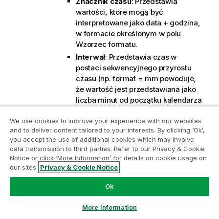
Znacznik czasu
: Przedstawia
wartości, które mogą być
interpretowane jako data + godzina,
w formacie określonym w polu
Wzorzec formatu
.
Interwał
: Przedstawia czas w
postaci sekwencyjnego przyrostu
czasu (np. format = mm powoduje,
że wartość jest przedstawiana jako
liczba minut od początku kalendarza
(1899:12:30:24:00)).
We use cookies to improve your experience with our websites
Wzorzec formatu
: Kod formatu,
Dołącz do Programu Modernizacji
and to deliver content tailored to your interests. By clicking ‘Ok’,
który dodatkowo określa format
Analityki
you accept the use of additional cookies which may involve
wyświetlania pola.
ISO
ustawia
data transmission to third parties. Refer to our Privacy & Cookie
format na standard ISO. Obowiązuje
Notice or click ‘More Information’ for details on cookie usage on
Przeprowadź modernizację bez szkody dla Twoich
tylko dla opcji
Data
,
Czas
,
Znacznik
our sites.
Privacy & Cookie Notice
cennych aplikacji QlikView za pomocą programu
czasu
i
Interwał
.
Sys
ustawia
Analytics Modernization Program.
Kliknij tutaj
aby
Ok
format na zgodny z ustawieniami
uzyskać więcej informacji lub skontaktuj się z nami:
systemowymi.
ampquestions@qlik.com
More Information
Dokładność
: Liczba wyświetlanych