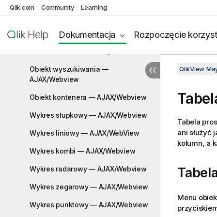
Qlik.com
Community
Learning
Obiekt kalendarza — AJAX/Webview
Obiekt suwaka — AJAX/Webview
Dokumentacja
Rozpoczęcie korzyst
Obiekt zakładki — AJAX/Webview
Obiekt wyszukiwania —
QlikView Ma
AJAX/Webview
Tabel
Obiekt kontenera — AJAX/Webview
Wykres słupkowy — AJAX/Webview
Tabela pros
ani służyć 
Wykres liniowy — AJAX/WebView
kolumn, a k
Wykres kombi — AJAX/Webview
Wykres radarowy — AJAX/Webview
Tabela
Wykres zegarowy — AJAX/Webview
Menu obiek
Wykres punktowy — AJAX/Webview
przyciskiem