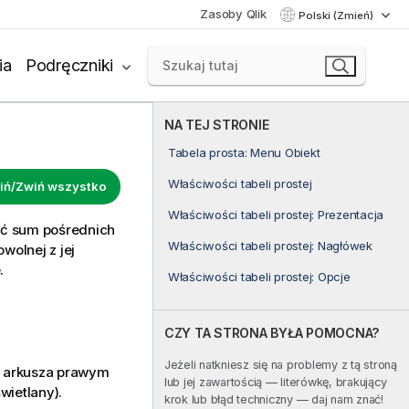
Zasoby Qlik
Polski (Zmień)
ia
Podręczniki
NA TEJ STRONIE
Tabela prosta: Menu Obiekt
Właściwości tabeli prostej
iń/Zwiń wszystko
Właściwości tabeli prostej: Prezentacja
ać sum pośrednich
Właściwości tabeli prostej: Nagłówek
wolnej z jej
.
Właściwości tabeli prostej: Opcje
CZY TA STRONA BYŁA POMOCNA?
Jeżeli natkniesz się na problemy z tą stroną
u arkusza prawym
lub jej zawartością — literówkę, brakujący
wietlany).
krok lub błąd techniczny — daj nam znać!