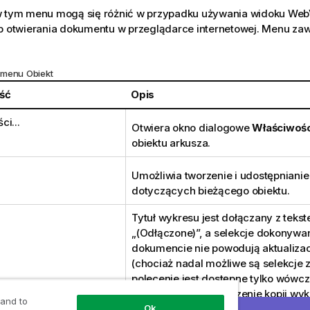
w tym menu mogą się różnić w przypadku używania widoku WebVi
ub otwierania dokumentu w przeglądarce internetowej. Menu zaw
 menu Obiekt
ść
Opis
ci...
Otwiera okno dialogowe
Właściwośc
obiektu arkusza.
Umożliwia tworzenie i udostępnianie
dotyczących bieżącego obiektu.
Tytuł wykresu jest dołączany z teks
„(Odłączone)”, a selekcje dokonywa
dokumencie nie powodują aktualizac
(chociaż nadal możliwe są selekcje 
polecenie jest dostępne tylko wówc
jest dołączony. Utworzenie kopii wyk
 and to
odłączenie jej umożliwia bezpośredn
Ok