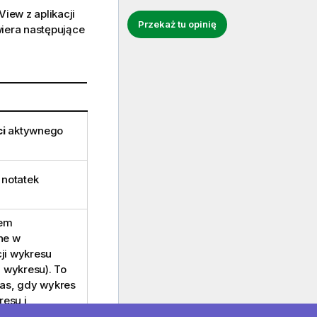
ew z aplikacji
Przekaż tu opinię
iera następujące
i
aktywnego
 notatek
tem
ne w
ji wykresu
z wykresu). To
zas, gdy wykres
resu i
ie