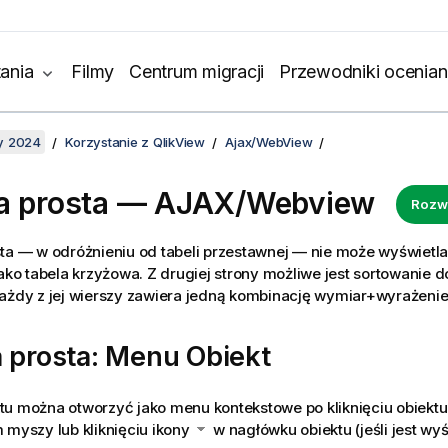
ania
Filmy
Centrum migracji
Przewodniki ocenian
y 2024
Korzystanie z QlikView
Ajax/WebView
a prosta — AJAX/Webview
Rozw
ta — w odróżnieniu od tabeli przestawnej — nie może wyświetl
jako tabela krzyżowa. Z drugiej strony możliwe jest sortowanie do
ażdy z jej wierszy zawiera jedną kombinację wymiar+wyrażenie
 prosta: Menu Obiekt
tu można otworzyć jako menu kontekstowe po kliknięciu obiekt
 myszy lub kliknięciu ikony
w nagłówku obiektu (jeśli jest wyś