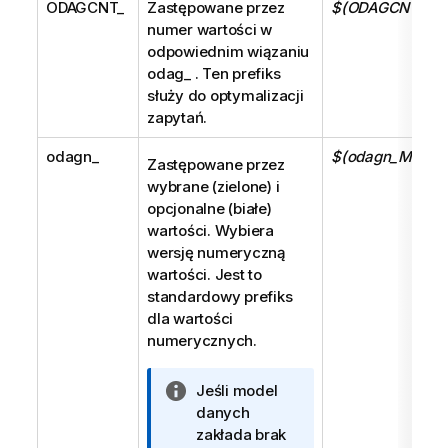
ODAGCNT_
Zastępowane przez
$(ODAGCNT_MyF
numer wartości w
odpowiednim wiązaniu
odag_
. Ten prefiks
służy do optymalizacji
zapytań.
odagn_
$(odagn_MojePo
Zastępowane przez
wybrane (zielone) i
opcjonalne (białe)
wartości. Wybiera
wersję numeryczną
wartości. Jest to
standardowy prefiks
dla wartości
numerycznych.
I
Jeśli model
n
danych
f
zakłada brak