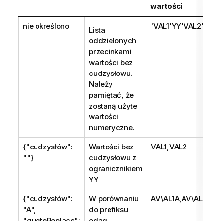
wartości
nie określono
'VAL1'YY'VAL2'
Lista
oddzielonych
przecinkami
wartości bez
cudzysłowu.
Należy
pamiętać, że
zostaną użyte
wartości
numeryczne.
{"cudzysłów":
Wartości bez
VAL1,VAL2
""}
cudzysłowu z
ogranicznikiem
YY
{"cudzysłów":
W porównaniu
AV\AL1A,AV\AL2A
"A",
do prefiksu
"quoteReplace":
odag_