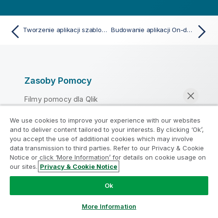
Tworzenie aplikacji szablonu On-demand
Budowanie aplikacji On-demand
Zasoby Pomocy
Filmy pomocy dla Qlik
Qlik Developer
We use cookies to improve your experience with our websites
Szkolenia
and to deliver content tailored to your interests. By clicking ‘Ok’,
you accept the use of additional cookies which may involve
Hub edukacyjny Qlik
data transmission to third parties. Refer to our Privacy & Cookie
Portal klientów Qlik
Notice or click ‘More Information’ for details on cookie usage on
our sites.
Privacy & Cookie Notice
Biblioteka
Rozmawiaj teraz
Ok
Produkty
More Information
INTEGRACJA DANYCH I JAKOŚĆ