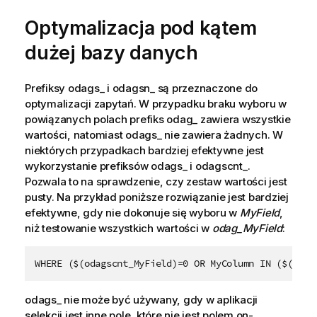
m
Optymalizacja pod kątem
a
c
dużej bazy danych
j
a
Prefiksy
odags_
i
odagsn_
są przeznaczone do
optymalizacji zapytań. W przypadku braku wyboru w
powiązanych polach prefiks
odag_
zawiera wszystkie
wartości, natomiast
odags_
nie zawiera żadnych. W
niektórych przypadkach bardziej efektywne jest
wykorzystanie prefiksów
odags_
i
odagscnt_
.
Pozwala to na sprawdzenie, czy zestaw wartości jest
pusty. Na przykład poniższe rozwiązanie jest bardziej
efektywne, gdy nie dokonuje się wyboru w
MyField
,
niż testowanie wszystkich wartości w
odag_MyField
:
WHERE ($(odagscnt_MyField)=0 OR MyColumn IN ($(odag
odags_
nie może być używany, gdy w aplikacji
selekcji jest inne pole, które nie jest polem on-