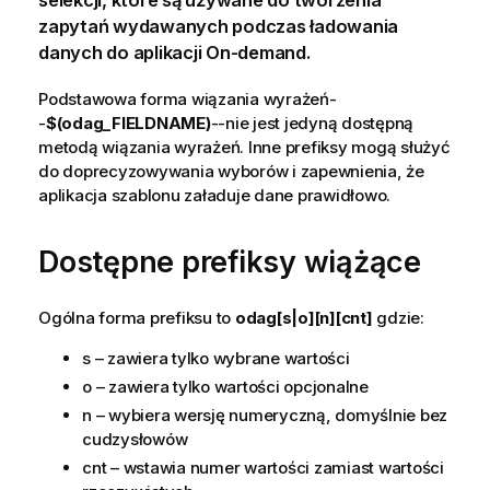
selekcji, które są używane do tworzenia
zapytań wydawanych podczas ładowania
danych do
aplikacji On-demand
.
Podstawowa forma wiązania wyrażeń-
-
$(odag_FIELDNAME)
--nie jest jedyną dostępną
metodą wiązania wyrażeń. Inne prefiksy mogą służyć
do doprecyzowywania
wyborów
i zapewnienia, że
aplikacja szablonu załaduje dane prawidłowo.
Dostępne prefiksy wiążące
Ogólna forma prefiksu to
odag[s|o][n][cnt]
gdzie:
s – zawiera tylko wybrane wartości
o – zawiera tylko wartości opcjonalne
n – wybiera wersję numeryczną, domyślnie bez
cudzysłowów
cnt – wstawia numer wartości zamiast wartości