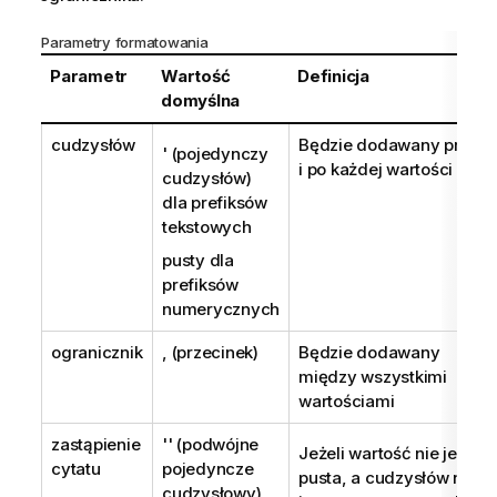
Parametry formatowania
Parametr
Wartość
Definicja
domyślna
cudzysłów
Będzie dodawany przed
' (pojedynczy
i po każdej wartości
cudzysłów)
dla prefiksów
tekstowych
pusty dla
prefiksów
numerycznych
ogranicznik
, (przecinek)
Będzie dodawany
między wszystkimi
wartościami
zastąpienie
'' (podwójne
Jeżeli wartość nie jest
cytatu
pojedyncze
pusta, a cudzysłów nie
cudzysłowy)