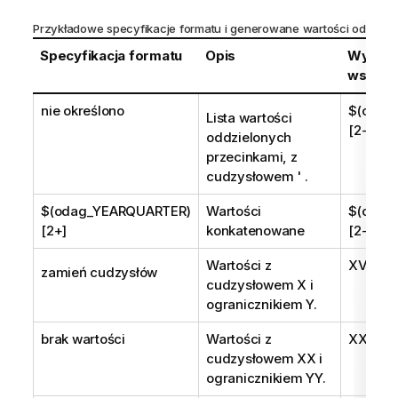
Przykładowe specyfikacje formatu i generowane wartości
odag_
Specyfikacja formatu
Opis
Wygen
wstawi
nie określono
$(odag
Lista wartości
[2-4]
oddzielonych
przecinkami, z
cudzysłowem ' .
$(odag_YEARQUARTER)
Wartości
$(odag
[2+]
konkatenowane
[2-]
Wartości z
XVAL1X
zamień cudzysłów
cudzysłowem X i
ogranicznikiem Y.
brak wartości
Wartości z
XXVAL
cudzysłowem XX i
ogranicznikiem YY.