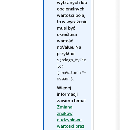
o
wybranych lub
r
opcjonalnych
m
wartości pola,
a
to w wyrażeniu
c
musi być
j
określona
a
wartość
noValue. Na
przykład
$(odagn_MyFie
ld)
{"noValue":"-
99999"}
.
Więcej
informacji
zawiera temat
Zmiana
znaków
cudzysłowu
wartości oraz