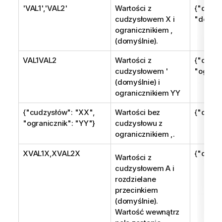
'VAL1','VAL2'
Wartości z
{"quote"
cudzysłowem X i
"delimit
ogranicznikiem ,
(domyślnie).
VAL1VAL2
Wartości z
{"cudzy
cudzysłowem '
"ograni
(domyślnie) i
ogranicznikiem YY
{"cudzysłów": "XX",
Wartości bez
{"cudzy
"ogranicznik": "YY"}
cudzysłowu z
ogranicznikiem ,.
XVAL1X,XVAL2X
{"ogran
Wartości z
cudzysłowem A i
rozdzielane
przecinkiem
(domyślnie).
Wartość wewnątrz