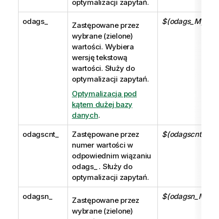
optymalizacji zapytań.
odags_
$(odags_MyFiel
Zastępowane przez
wybrane (zielone)
wartości. Wybiera
wersję tekstową
wartości. Służy do
optymalizacji zapytań.
Optymalizacja pod
kątem dużej bazy
danych
.
odagscnt_
Zastępowane przez
$(odagscnt_MyF
numer wartości w
odpowiednim wiązaniu
odags_
. Służy do
optymalizacji zapytań.
odagsn_
$(odagsn_MyFie
Zastępowane przez
wybrane (zielone)