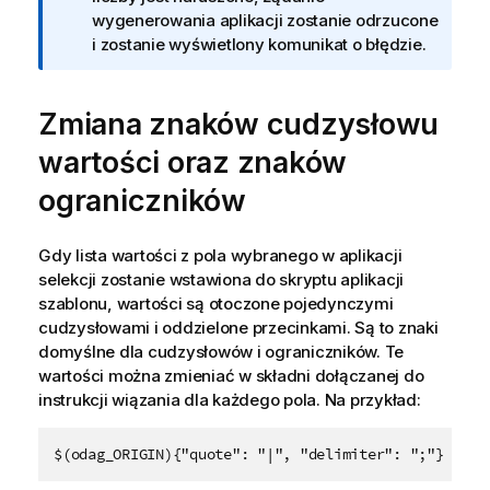
a
wygenerowania aplikacji zostanie odrzucone
c
i zostanie wyświetlony komunikat o błędzie.
j
a
Zmiana znaków cudzysłowu
wartości oraz znaków
ograniczników
Gdy lista wartości z pola wybranego w aplikacji
selekcji zostanie wstawiona do skryptu aplikacji
szablonu, wartości są otoczone pojedynczymi
cudzysłowami i oddzielone przecinkami. Są to znaki
domyślne dla cudzysłowów i ograniczników. Te
wartości można zmieniać w składni dołączanej do
instrukcji wiązania dla każdego pola. Na przykład:
$(odag_ORIGIN){"quote": "|", "delimiter": ";"}