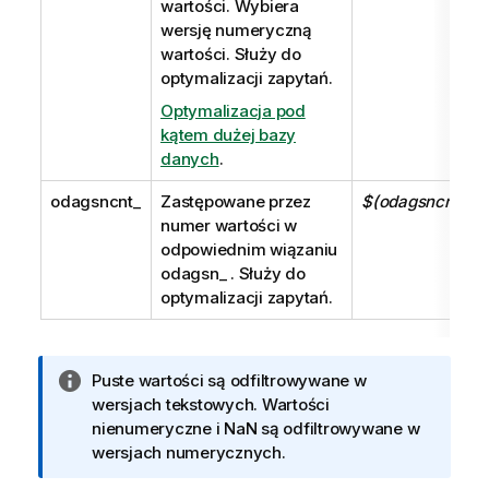
wartości. Wybiera
wersję numeryczną
wartości. Służy do
optymalizacji zapytań.
Optymalizacja pod
kątem dużej bazy
danych
.
odagsncnt_
Zastępowane przez
$(odagsncnt_My
numer wartości w
odpowiednim wiązaniu
odagsn_
. Służy do
optymalizacji zapytań.
I
Puste wartości są odfiltrowywane w
n
wersjach tekstowych. Wartości
f
nienumeryczne i NaN są odfiltrowywane w
o
wersjach numerycznych.
r