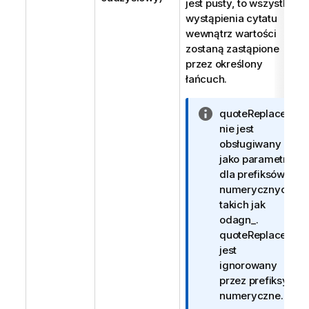
jest pusty, to wszystkie
wystąpienia cytatu
wewnątrz wartości
zostaną zastąpione
przez określony
łańcuch.
I
quoteReplace
n
nie jest
f
obsługiwany
o
jako parametr
r
dla prefiksów
m
numerycznych,
a
takich jak
c
odagn_
.
j
quoteReplace
a
jest
ignorowany
przez prefiksy
numeryczne.