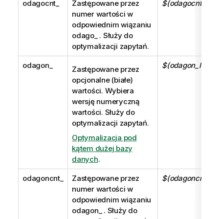
odagocnt_
Zastępowane przez
$(odagocnt_MyF
numer wartości w
odpowiednim wiązaniu
odago_
. Służy do
optymalizacji zapytań.
odagon_
$(odagon_MyFie
Zastępowane przez
opcjonalne (białe)
wartości. Wybiera
wersję numeryczną
wartości. Służy do
optymalizacji zapytań.
Optymalizacja pod
kątem dużej bazy
danych
.
odagoncnt_
Zastępowane przez
$(odagoncnt_My
numer wartości w
odpowiednim wiązaniu
odagon_
. Służy do