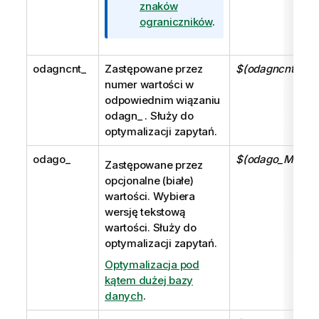
znaków
ograniczników
.
odagncnt_
Zastępowane przez
$(odagncnt_Moj
numer wartości w
odpowiednim wiązaniu
odagn_
. Służy do
optymalizacji zapytań.
odago_
$(odago_MyFiel
Zastępowane przez
opcjonalne (białe)
wartości. Wybiera
wersję tekstową
wartości. Służy do
optymalizacji zapytań.
Optymalizacja pod
kątem dużej bazy
danych
.