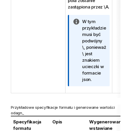
pola zostanie
zastąpiona przez \A.
I
W tym
n
przykładzie
f
musi być
o
podwójny
r
\, ponieważ
m
\ jest
a
znakiem
c
ucieczki w
j
formacie
a
json.
Przykładowe specyfikacje formatu i generowane wartości
odagn_
Specyfikacja
Opis
Wygenerowane
formatu
wstawiane