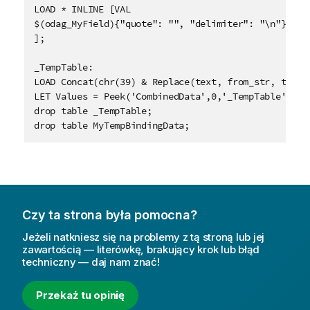
LOAD * INLINE [VAL

$(odag_MyField){"quote": "", "delimiter": "\n"}

];

_TempTable:

LOAD Concat(chr(39) & Replace(text, from_str, to_st
LET Values = Peek('CombinedData',0,'_TempTable');

drop table _TempTable;

drop table MyTempBindingData;
Czy ta strona była pomocna?
Jeżeli natkniesz się na problemy z tą stroną lub jej
zawartością — literówkę, brakujący krok lub błąd
techniczny — daj nam znać!
Przekaż tu opinię