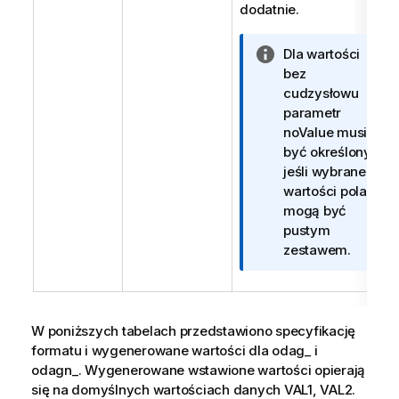
dodatnie.
I
Dla wartości
n
bez
f
cudzysłowu
o
parametr
r
noValue
musi
m
być określony,
a
jeśli wybrane
c
wartości pola
j
mogą być
a
pustym
zestawem.
W poniższych tabelach przedstawiono specyfikację
formatu i wygenerowane wartości dla
odag_
i
odagn_
. Wygenerowane wstawione wartości opierają
się na domyślnych wartościach danych VAL1, VAL2.