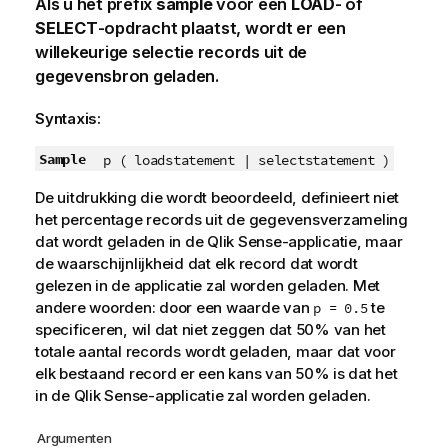
Als u het prefix
sample
voor een
LOAD
- of
SELECT
-opdracht plaatst, wordt er een
willekeurige selectie records uit de
gegevensbron geladen.
Syntaxis:
Sample
p ( loadstatement | selectstatement )
De uitdrukking die wordt beoordeeld, definieert niet
het percentage records uit de gegevensverzameling
dat wordt geladen in de
Qlik Sense
-applicatie, maar
de waarschijnlijkheid dat elk record dat wordt
gelezen in de applicatie zal worden geladen. Met
andere woorden: door een waarde van
te
p = 0.5
specificeren, wil dat niet zeggen dat 50% van het
totale aantal records wordt geladen, maar dat voor
elk bestaand record er een kans van 50% is dat het
in de
Qlik Sense
-applicatie zal worden geladen.
Argumenten