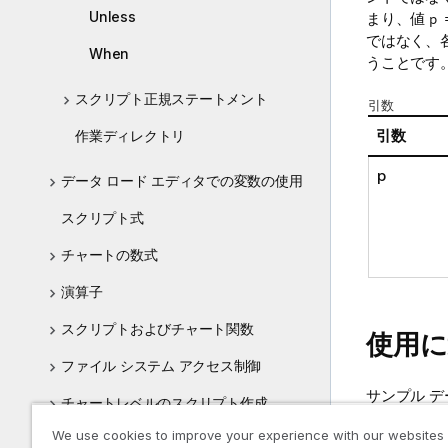
Unless
まり、値
p 
ではなく、
When
うことです
スクリプト正規ステートメント
引数
引数
作業ディレクトリ
p
データ ロード エディタでの変数の使用
スクリプト式
チャートの数式
演算子
スクリプトおよびチャート関数
使用
ファイル システム アクセス制御
サンプル 
チャートレベルのスクリプト作成
するのにサ
We use cookies to improve your experience with our websites
み、スクリ
Qlik Sense が対応していない