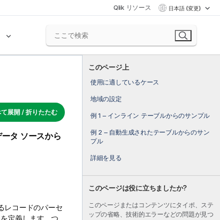
Qlik リソース
日本語 (変更)
ク
このページ上
使用に適しているケース
地域の設定
て展開 / 折りたたむ
例 1 – インライン テーブルからのサンプル
例 2 – 自動生成されたテーブルからのサン
ータ ソースから
プル
詳細を見る
このページは役に立ちましたか?
このページまたはコンテンツにタイポ、ステ
るレコードのパーセ
ップの省略、技術的エラーなどの問題が見つ
率を定義します。つ