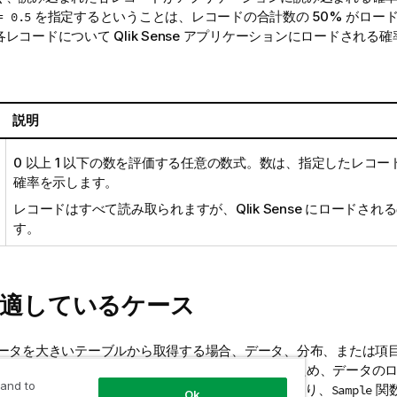
を指定するということは、レコードの合計数の 50% がロー
= 0.5
各レコードについて
Qlik Sense
アプリケーションにロードされる確率
。
説明
0 以上 1 以下の数を評価する任意の数式。数は、指定したレコ
確率を示します。
レコードはすべて読み取られますが、
Qlik Sense
にロードされる
す。
に適しているケース
データを大きいテーブルから取得する場合、データ、分布、または項
ンプルが有用です。データのサブセットを持ち込むため、データの
 and to
プトのテストを迅速に実施できます。
とは異なり、
関数
First
Sample
Ok