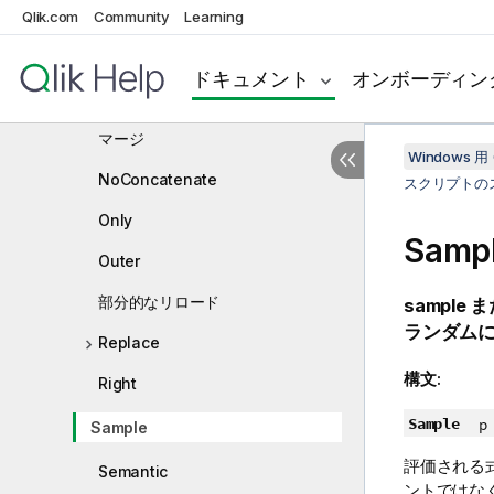
Keep
Qlik.com
Community
Learning
Left
ドキュメント
オンボーディン
マッピング
マージ
Windows 用 
NoConcatenate
スクリプトの
Only
Samp
Outer
部分的なリロード
sample
ま
ランダムに
Replace
構文:
Right
Sample
p 
Sample
評価される
Semantic
ントではな