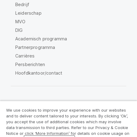
Bedrijf
Leiderschap
MVO
DIG
Academisch programma
Partnerprogramma
Carrières
Persberichten
Hoofdkantoor/contact
Qlik Community
We use cookies to improve your experience with our websites
and to deliver content tailored to your interests. By clicking ‘Ok’,
Juridische overeenkomsten
you accept the use of additional cookies which may involve
data transmission to third parties. Refer to our Privacy & Cookie
Productvoorwaarden
Legal Policies
Notice or click ‘More Information’ for details on cookie usage on