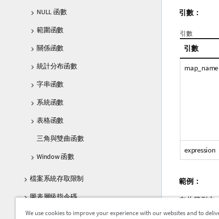
NULL 函數
引數：
範圍函數
引數
關係函數
引數
統計分布函數
map_name
字串函數
系統函數
表格函數
三角與雙曲函數
expression
Window 函數
檔案系統存取限制
範例：
圖表層級指令碼
在此範例中
表格與
MapSu
We use cookies to improve your experience with our websites and to deliv
Qlik Sense 中不支援的 QlikView 函數與陳