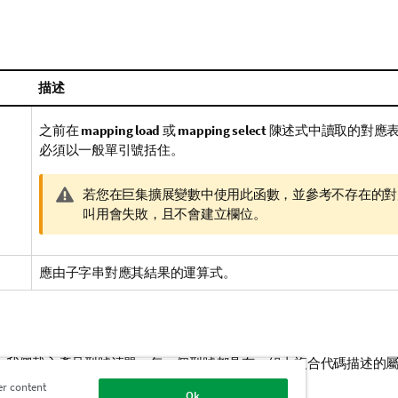
描述
之前在
mapping load
或
mapping select
陳述式中讀取的對應
必須以一般單引號括住。
警
若您在巨集擴展變數中使用此函數，並參考不存在的對
告
叫用會失敗，且不會建立欄位。
備
註
應由子字串對應其結果的運算式。
，我們載入產品型號清單。每一個型號都具有一組由複合代碼描述的
bstring
，我們可以將屬性代碼展開為描述。
er content
Ok