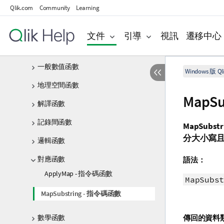
Qlik.com
Community
Learning
檔案函數
財務函數
文件
引導
視訊
遷移中心
格式設定函數
一般數值函數
Windows 版 Qli
地理空間函數
MapS
解譯函數
記錄間函數
MapSubstr
分大小寫
邏輯函數
對應函數
語法：
ApplyMap - 指令碼函數
MapSubst
MapSubstring - 指令碼函數
數學函數
傳回的資料