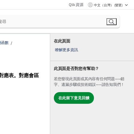
Qlik 資源
中文（台灣） (變更)
在此頁面
應函數
瞭解更多資訊
此頁面是否對您有幫助？
對應表。對應會區
若您發現此頁面或其內容有任何問題——錯
字、遺漏步驟或技術錯誤——請告知我們！
在此留下意見回饋