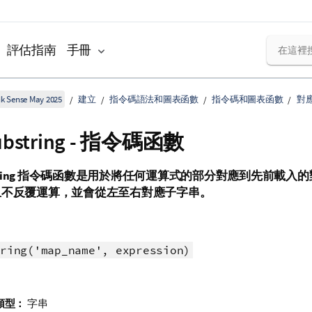
評估指南
手冊
k Sense May 2025
建立
指令碼語法和圖表函數
指令碼和圖表函數
對
ubstring - 指令碼函數
ing
指令碼函數是用於將任何運算式的部分對應到先前載入的
且不反覆運算，並會從左至右對應子字串。
ring('map_name', expression)
類型：
字串