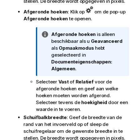
stellen. De breedte wordt opgegeven in pixels.
Afgeronde hoeken
: Klik op
om de pop-up
Afgeronde hoeken
te openen.
I
Afgeronde hoeken
is alleen
n
beschikbaar als u
Geavanceerd
f
als
Opmaakmodus
hebt
o
geselecteerd in
r
Documenteigenschappen:
m
Algemeen
.
a
Selecteer
Vast
of
Relatief
voor de
t
afgeronde hoeken en geef aan welke
i
hoeken moeten worden afgerond.
e
Selecteer tevens de
hoekigheid
door een
waarde in te voeren.
Schuifbalkbreedte
: Geef de breedte van de
rand van het invoerveld op of sleep de
schuifregelaar om de gewenste breedte in te
stellen. De breedte wordt opgegeven in pixels.