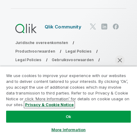
Qlik Community
Juridische overeenkomsten
Productvoorwaarden
Legal Policies
Legal Policies
Gebruiksvoorwaarden
Handelsmerken
Do Not Share My Info
We use cookies to improve your experience with our websites
Copyright © 1993-2026 QlikTech International AB. Alle
and to deliver content tailored to your interests. By clicking ‘Ok’,
rechten voorbehouden.
Neem deel aan het Analytics
you accept the use of additional cookies which may involve
data transmission to third parties. Refer to our Privacy & Cookie
Modernization Program
Notice or click ‘More Information’ for details on cookie usage on
our sites.
Privacy & Cookie Notice
Moderniseer zonder uw waardevolle QlikView-apps op
Nu chatten
het spel te zetten met het Analytics Modernization
Ok
Program.
Klik hier
voor meer informatie of om contact op
te nemen:
ampquestions@qlik.com
More Information