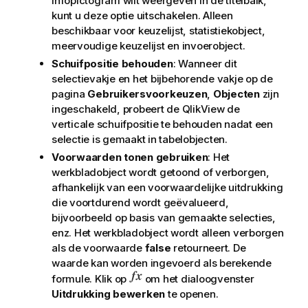
infopictogram wilt weergeven in de titelbalk,
kunt u deze optie uitschakelen. Alleen
beschikbaar voor keuzelijst, statistiekobject,
meervoudige keuzelijst en invoerobject.
Schuifpositie behouden
: Wanneer dit
selectievakje en het bijbehorende vakje op de
pagina
Gebruikersvoorkeuzen
,
Objecten
zijn
ingeschakeld, probeert de QlikView de
verticale schuifpositie te behouden nadat een
selectie is gemaakt in tabelobjecten.
Voorwaarden tonen gebruiken
: Het
werkbladobject wordt getoond of verborgen,
afhankelijk van een voorwaardelijke uitdrukking
die voortdurend wordt geëvalueerd,
bijvoorbeeld op basis van gemaakte selecties,
enz. Het werkbladobject wordt alleen verborgen
als de voorwaarde
false
retourneert. De
waarde kan worden ingevoerd als berekende
formule. Klik op
om het dialoogvenster
Uitdrukking bewerken
te openen.