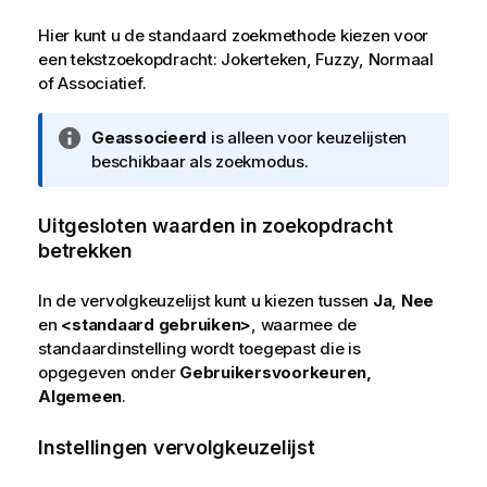
Hier kunt u de standaard zoekmethode kiezen voor
een tekstzoekopdracht:
Jokerteken
,
Fuzzy
,
Normaal
of
Associatief
.
I
Geassocieerd
is alleen voor keuzelijsten
n
beschikbaar als zoekmodus.
f
o
Uitgesloten waarden in zoekopdracht
r
betrekken
m
a
In de vervolgkeuzelijst kunt u kiezen tussen
Ja
,
Nee
t
en
<standaard gebruiken>
, waarmee de
i
standaardinstelling wordt toegepast die is
e
opgegeven onder
Gebruikersvoorkeuren,
Algemeen
.
Instellingen vervolgkeuzelijst