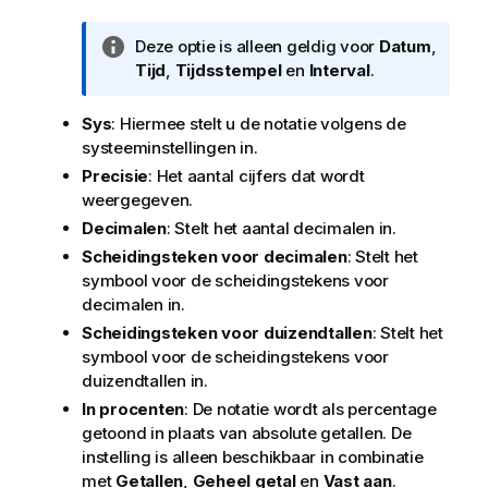
I
Deze optie is alleen geldig voor
Datum
,
n
Tijd
,
Tijdsstempel
en
Interval
.
f
o
Sys
: Hiermee stelt u de notatie volgens de
r
systeeminstellingen in.
m
Precisie
: Het aantal cijfers dat wordt
a
weergegeven.
t
Decimalen
: Stelt het aantal decimalen in.
i
Scheidingsteken voor decimalen
: Stelt het
e
symbool voor de scheidingstekens voor
decimalen in.
Scheidingsteken voor duizendtallen
: Stelt het
symbool voor de scheidingstekens voor
duizendtallen in.
In procenten
: De notatie wordt als percentage
getoond in plaats van absolute getallen. De
instelling is alleen beschikbaar in combinatie
met
Getallen
,
Geheel getal
en
Vast aan
.