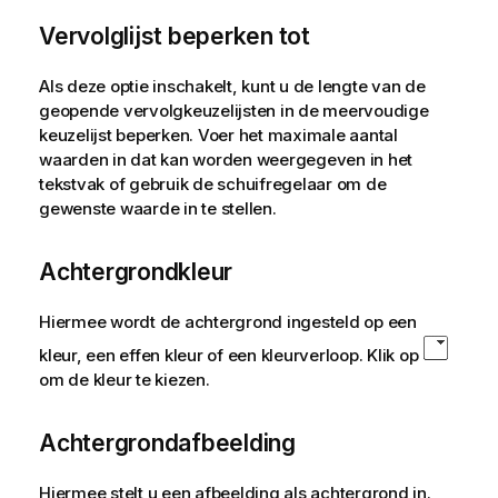
f
o
Vervolglijst beperken tot
r
m
Als deze optie inschakelt, kunt u de lengte van de
a
geopende vervolgkeuzelijsten in de meervoudige
t
keuzelijst beperken. Voer het maximale aantal
i
waarden in dat kan worden weergegeven in het
e
tekstvak of gebruik de schuifregelaar om de
gewenste waarde in te stellen.
Achtergrondkleur
Hiermee wordt de achtergrond ingesteld op een
kleur, een effen kleur of een kleurverloop. Klik op
om de kleur te kiezen.
Achtergrondafbeelding
Hiermee stelt u een afbeelding als achtergrond in.