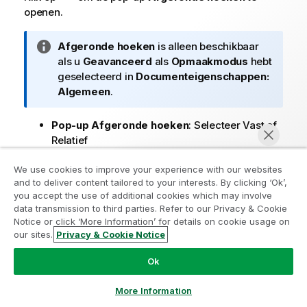
openen.
I
Afgeronde hoeken
is alleen beschikbaar
n
als u
Geavanceerd
als
Opmaakmodus
hebt
f
geselecteerd in
Documenteigenschappen:
o
Algemeen
.
r
m
Pop-up Afgeronde hoeken
: Selecteer Vast of
a
Relatief
t
Selecteer
Vast
of
Relatief
voor de
i
We use cookies to improve your experience with our websites
afgeronde hoeken en geef aan welke
e
and to deliver content tailored to your interests. By clicking ‘Ok’,
hoeken moeten worden afgerond.
Neem deel aan het Analytics
you accept the use of additional cookies which may involve
Selecteer de
hoekigheid
door een
data transmission to third parties. Refer to our Privacy & Cookie
Modernization Program
waarde in te voeren.
Notice or click ‘More Information’ for details on cookie usage on
our sites.
Privacy & Cookie Notice
Schuifbalkbreedte
: Geef de breedte van de
Moderniseer zonder uw waardevolle QlikView-apps op
Nu chatten
rand van het invoerveld op of sleep de
het spel te zetten met het Analytics Modernization
Ok
schuifregelaar om de gewenste breedte in te
Program.
Klik hier
voor meer informatie of om contact op
stellen. De breedte wordt opgegeven in pixels.
te nemen:
ampquestions@qlik.com
More Information
Deze instelling wordt toegepast op de breedte