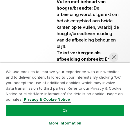
Vullen met behoud van
hoogte/breedte
: De
afbeelding wordt uitgerekt om
het objectgebied aan beide
kanten op te vullen, waarbij de
hoogte/breedteverhouding
van de afbeelding behouden
blijft.
Tekst verbergen als
afbeelding ontbreekt
: Er
wordt geen tekst
weergegeven als de
We use cookies to improve your experience with our websites
and to deliver content tailored to your interests. By clicking ‘Ok’,
afbeeldingsreferentie in
Neem deel aan het Analytics
you accept the use of additional cookies which may involve
QlikView niet kan worden
data transmission to third parties. Refer to our Privacy & Cookie
Modernization Program
geïnterpreteerd.
Notice or click ‘More Information’ for details on cookie usage on
Meter
: Instellingen voor de
our sites.
Privacy & Cookie Notice
Moderniseer zonder uw waardevolle QlikView-apps op
Nu chatten
verschillende metervormen:
het spel te zetten met het Analytics Modernization
Ok
Meter min.
: De
Program.
Klik hier
voor meer informatie of om contact op
minimumwaarde van de
te nemen:
ampquestions@qlik.com
More Information
meter. De waarde kan