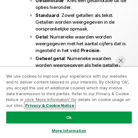
Getalnotatie
: Kies een getalnotatie uit de
opties hieronder.
Standaard
: Zowel getallen als tekst.
Getallen worden weergegeven in de
oorspronkelijke opmaak.
Getal
: Numerieke waarden worden
weergegeven met het aantal cijfers dat is
ingesteld in het veld
Precisie
.
Geheel getal
: Numerieke waarden
worden weergegeven als hele getallen.
Vast aan
: Numerieke waarden worden
We use cookies to improve your experience with our websites
weergegeven als decimale waarden met
and to deliver content tailored to your interests. By clicking ‘Ok’,
Neem deel aan het Analytics
het aantal decimalen dat is ingesteld in
you accept the use of additional cookies which may involve
het veld
Decimalen
.
data transmission to third parties. Refer to our Privacy & Cookie
Modernization Program
Notice or click ‘More Information’ for details on cookie usage on
Geld
: Waarden worden weergegeven in
our sites.
Privacy & Cookie Notice
Moderniseer zonder uw waardevolle QlikView-apps op
de notatie die is ingesteld in het veld
Nu chatten
het spel te zetten met het Analytics Modernization
Opmaakpatroon
. De standaardnotatie is
Ok
Program.
Klik hier
voor meer informatie of om contact op
de valuta-instelling van Windows.
te nemen:
ampquestions@qlik.com
Datum
: Waarden die kunnen worden
More Information
geïnterpreteerd als datum, worden