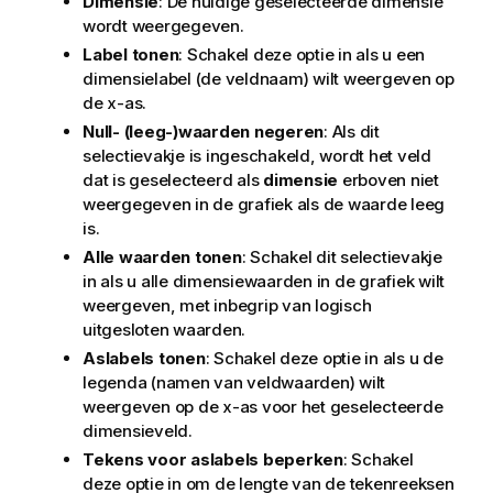
Dimensie
: De huidige geselecteerde dimensie
wordt weergegeven.
Label tonen
: Schakel deze optie in als u een
dimensielabel (de veldnaam) wilt weergeven op
de x-as.
Null- (leeg-)waarden negeren
: Als dit
selectievakje is ingeschakeld, wordt het veld
dat is geselecteerd als
dimensie
erboven niet
weergegeven in de grafiek als de waarde leeg
is.
Alle waarden tonen
: Schakel dit selectievakje
in als u alle dimensiewaarden in de grafiek wilt
weergeven, met inbegrip van logisch
uitgesloten waarden.
Aslabels tonen
: Schakel deze optie in als u de
legenda (namen van veldwaarden) wilt
weergeven op de x-as voor het geselecteerde
dimensieveld.
Tekens voor aslabels beperken
: Schakel
deze optie in om de lengte van de tekenreeksen