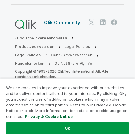
Qlik Community
Juridische overeenkomsten
Productvoorwaarden
Legal Policies
Legal Policies
Gebruiksvoorwaarden
Handelsmerken
Do Not Share My Info
Copyright © 1993-2026 QlikTech International AB. Alle
rechten voorbehouden.
We use cookies to improve your experience with our websites
and to deliver content tailored to your interests. By clicking ‘Ok’,
Neem deel aan het Analytics
you accept the use of additional cookies which may involve
data transmission to third parties. Refer to our Privacy & Cookie
Modernization Program
Notice or click ‘More Information’ for details on cookie usage on
our sites.
Privacy & Cookie Notice
Moderniseer zonder uw waardevolle QlikView-apps op
het spel te zetten met het Analytics Modernization
Ok
Program.
Klik hier
voor meer informatie of om contact op