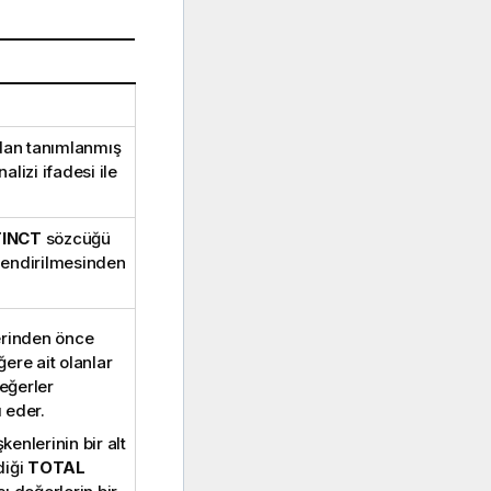
ndan tanımlanmış
alizi ifadesi ile
TINCT
sözcüğü
lendirilmesinden
erinden önce
ere ait olanlar
değerler
ı eder.
enlerinin bir alt
diği
TOTAL