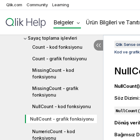
Qlik.com
Community
Learning
Kod ve grafik fonksiyonları
Toplama işlevleri
Belgeler
Ürün Bilgileri ve Tanıt
Temel toplama işlevleri
Sayaç toplama işlevleri
Qlik Sense 
Count - kod fonksiyonu
Kod ve grafik
Count - grafik fonksiyonu
NullC
MissingCount - kod
fonksiyonu
NullCount()
MissingCount - grafik
fonksiyonu
Söz Dizimi
NullCount - kod fonksiyonu
NullCount(
NullCount - grafik fonksiyonu
Dönüş veril
NumericCount - kod
Bağımsız D
fonksiyonu