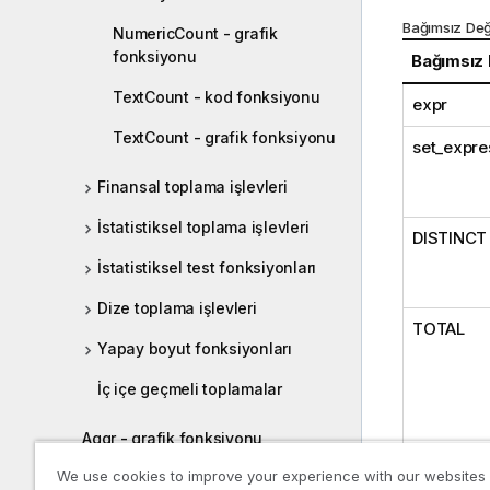
Bağımsız Değ
NumericCount - grafik
fonksiyonu
Bağımsız
TextCount - kod fonksiyonu
expr
TextCount - grafik fonksiyonu
set_expre
Finansal toplama işlevleri
İstatistiksel toplama işlevleri
DISTINCT
İstatistiksel test fonksiyonları
Dize toplama işlevleri
TOTAL
Yapay boyut fonksiyonları
İç içe geçmeli toplamalar
Aggr - grafik fonksiyonu
We use cookies to improve your experience with our websites
Renk fonksiyonları