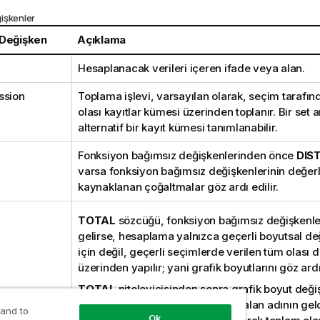
işkenler
 Değişken
Açıklama
Hesaplanacak verileri içeren ifade veya alan.
ssion
Toplama işlevi, varsayılan olarak, seçim tarafı
olası kayıtlar kümesi üzerinden toplanır. Bir set an
alternatif bir kayıt kümesi tanımlanabilir.
Fonksiyon bağımsız değişkenlerinden önce
DIS
varsa fonksiyon bağımsız değişkenlerinin değer
kaynaklanan çoğaltmalar göz ardı edilir.
TOTAL
sözcüğü, fonksiyon bağımsız değişkenl
gelirse, hesaplama yalnızca geçerli boyutsal değ
için değil, geçerli seçimlerde verilen tüm olası 
üzerinden yapılır; yani grafik boyutlarını göz ard
TOTAL
niteleyicisinden sonra grafik boyut değişk
kümesi olarak bir veya daha çok alan adının gel
 and to
Ok