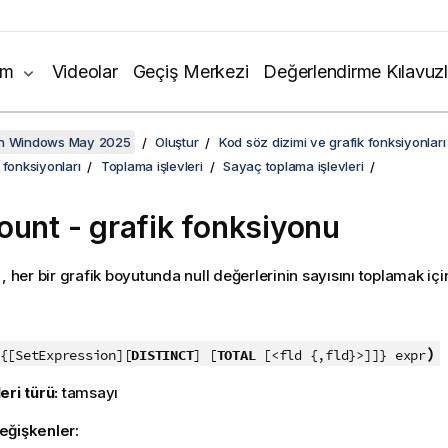
ım
Videolar
Geçiş Merkezi
Değerlendirme Kılavuzl
on Windows May 2025
Oluştur
Kod söz dizimi ve grafik fonksiyonları
 fonksiyonları
Toplama işlevleri
Sayaç toplama işlevleri
ount
- grafik fonksiyonu
, her bir grafik boyutunda
null
değerlerinin sayısını toplamak için 
:
)
{[SetExpression][
DISTINCT
] [
TOTAL
[<fld {,fld}>]]} expr
eri türü:
tamsayı
eğişkenler: